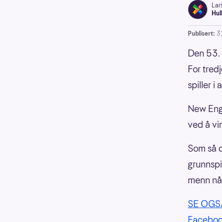
Lar
Hul
Publisert:
3
Den 53. 
For tredj
spiller i
New Engl
ved å vin
Som så o
grunnspil
menn nå
SE OGSÅ!
Faceboo