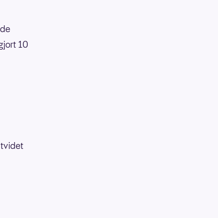
nde
gjort 10
utvidet