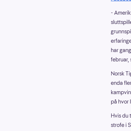
- Amerik
sluttspil
grunnspil
erfaring
har gang 
februar,
Norsk Ti
enda fle
kampvinn
på hvor 
Hvis du 
strofe i