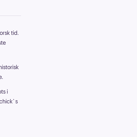
rsk tid.
ste
istorisk
e.
ts i
ichick`s