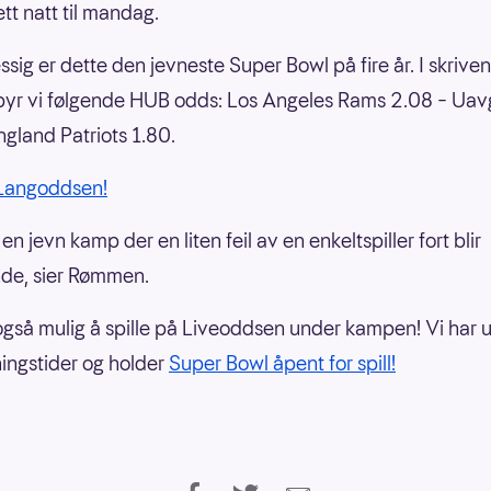
ett natt til mandag.
ig er dette den jevneste Super Bowl på fire år. I skrive
lbyr vi følgende HUB odds: Los Angeles Rams 2.08 – Uav
gland Patriots 1.80.
 Langoddsen!
 en jevn kamp der en liten feil av en enkeltspiller fort blir
de, sier Rømmen.
 også mulig å spille på Liveoddsen under kampen! Vi har 
ingstider og holder
Super Bowl åpent for spill!