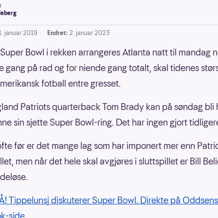
s
leberg
1. januar 2019
Endret:
2. januar 2023
Super Bowl i rekken arrangeres Atlanta natt til mandag no
e gang på rad og for niende gang totalt, skal tidenes stør
 amerikansk fotball entre gresset.
and Patriots quarterback Tom Brady kan på søndag bli h
ne sin sjette Super Bowl-ring. Det har ingen gjort tidliger
fte før er det mange lag som har imponert mer enn Patrio
let, men når det hele skal avgjøres i sluttspillet er Bill Bel
deløse.
 Tippelunsj diskuterer Super Bowl. Direkte på Oddsens
k-side.