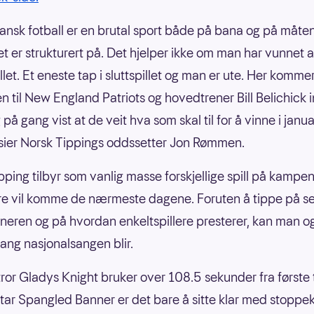
ansk fotball er en brutal sport både på bana og på måte
let er strukturert på. Det hjelper ikke om man har vunnet al
let. Et eneste tap i sluttspillet og man er ute. Her komme
en til New England Patriots og hovedtrener Bill Belichick 
på gang vist at de veit hva som skal til for å vinne i janu
 sier Norsk Tippings oddssetter Jon Rømmen.
pping tilbyr som vanlig masse forskjellige spill på kampe
re vil komme de nærmeste dagene. Foruten å tippe på s
eren og på hvordan enkeltspillere presterer, kan man og
lang nasjonalsangen blir.
tror Gladys Knight bruker over 108.5 sekunder fra første ti
 Star Spangled Banner er det bare å sitte klar med stoppekl