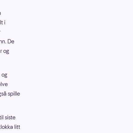
n
t i
r
inn. De
ar og
n og
elve
så spille
l siste
okka litt