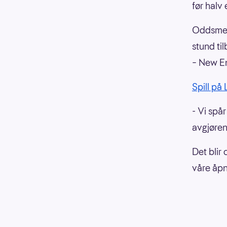
før halv 
Oddsmess
stund ti
– New En
Spill på
- Vi spår
avgjøren
Det blir
våre åpn