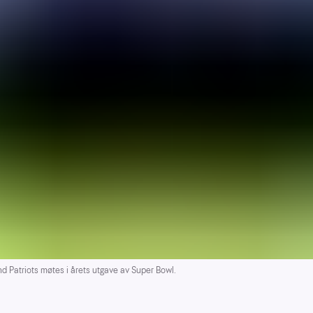
 Patriots møtes i årets utgave av Super Bowl.