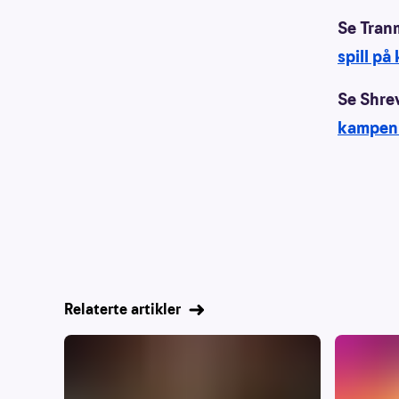
Se Tran
spill p
Se Shrew
kampen
Relaterte artikler