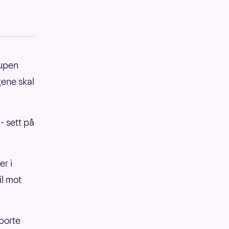
cupen
agene skal
- sett på
r i
l mot
 borte