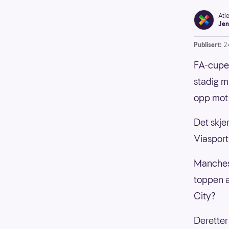
Atl
Jen
Publisert:
2
FA-cupe
stadig mi
opp mot 
Det skje
Viasport
Manchest
toppen a
City?
Deretter