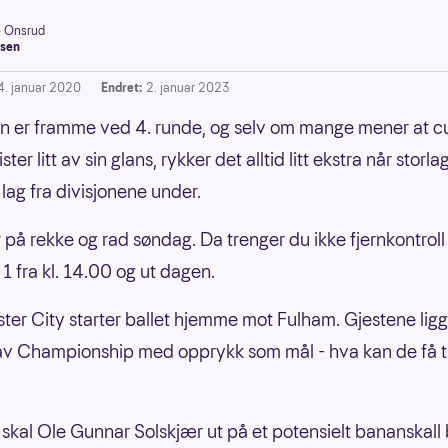
e Onsrud
sen
4. januar 2020
Endret:
2. januar 2023
n er framme ved 4. runde, og selv om mange mener at 
ster litt av sin glans, rykker det alltid litt ekstra når storl
lag fra divisjonene under.
r på rekke og rad søndag. Da trenger du ikke fjernkontroll 
 1 fra kl. 14.00 og ut dagen.
er City starter ballet hjemme mot Fulham. Gjestene ligge
v Championship med opprykk som mål - hva kan de få ti
 skal Ole Gunnar Solskjær ut på et potensielt bananskall