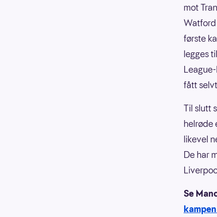
mot Tran
Watford 
første k
legges t
League-k
fått sel
Til slutt
helrøde 
likevel n
De har m
Liverpoo
Se Manc
kampen