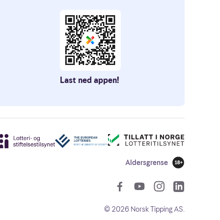
Last ned appen!
Aldersgrense
18 år
Sosiale len
©
2026
Norsk Tipping AS.