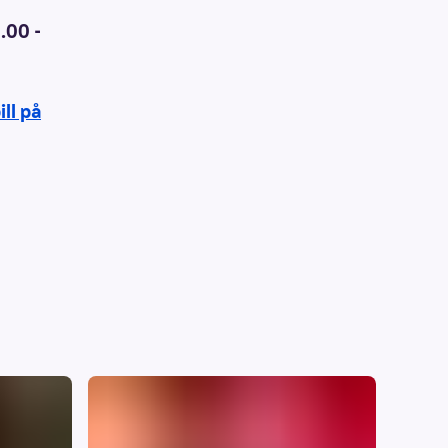
.00 -
ill på