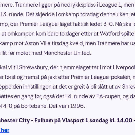
mere. Tranmere ligger på nedrykksplass i League 1, men 
i 3. runde. Det skjedde i omkamp torsdag denne uken, et
amp, der Premier League-laget faktisk ledet 3-0. Nå skal 
il at omkampen kom bare to dager etter at Watford spilte
amp mot Aston Villa tirsdag kveld, men Tranmere har u
vtillit før møtet med Manchester United.
 skal vi til Shrewsbury, der hjemmelaget tar i mot Liverpoo
er først og fremst på jakt etter Premier League-pokalen,
eppe den innstillingen at det er greit å bli slått ut av Shr
øttes én gang før, også det i 4. runde av FA-cupen, og d
l 4-0 på bortebane. Det var i 1996.
hester City - Fulham på Viasport 1 søndag kl. 14.00 
 her