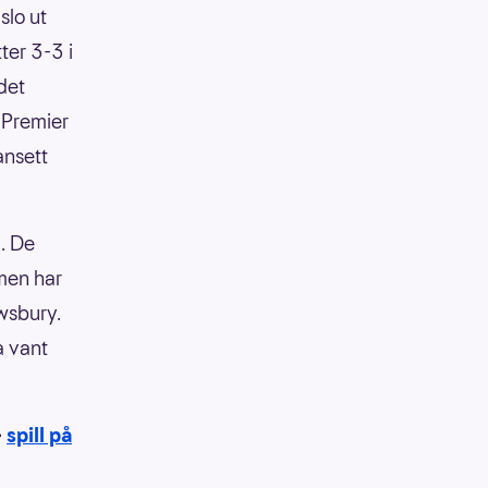
slo ut
ter 3-3 i
det
 Premier
ansett
l. De
 men har
ewsbury.
a vant
-
spill på