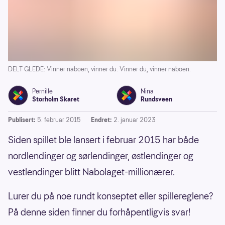
DELT GLEDE: Vinner naboen, vinner du. Vinner du, vinner naboen.
Pernille
Nina
Storholm Skaret
Rundsveen
Publisert:
5. februar 2015
Endret:
2. januar 2023
Siden spillet ble lansert i februar 2015 har både
nordlendinger og sørlendinger, østlendinger og
vestlendinger blitt Nabolaget-millionærer.
Lurer du på noe rundt konseptet eller spillereglene?
På denne siden finner du forhåpentligvis svar!