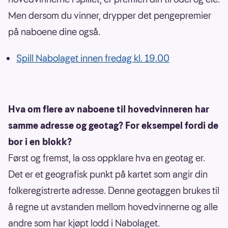
Men dersom du vinner, drypper det pengepremier
på naboene dine også.
Spill Nabolaget innen fredag kl. 19.00
Hva om flere av naboene til hovedvinneren har
samme adresse og geotag? For eksempel fordi de
bor i en blokk?
Først og fremst, la oss oppklare hva en geotag er.
Det er et geografisk punkt på kartet som angir din
folkeregistrerte adresse. Denne geotaggen brukes til
å regne ut avstanden mellom hovedvinnerne og alle
andre som har kjøpt lodd i Nabolaget.