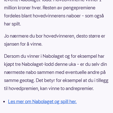
million kroner hver. Resten av pengepremiene
fordeles blant hovedvinnerens naboer – som også
har spilt.
Jo nærmere du bor hovedvinneren, desto større er
sjansen for å vinne.
Dersom du vinner i Nabolaget og for eksempel har
kjøpt tre Nabolaget-lodd denne uka – er du selv din
nærmeste nabo sammen med eventuelle andre på
samme geotag. Det betyr for eksempel at du i tillegg
til hovedpremien, kan vinne to andrepremier.
Les mer om Nabolaget og spill her.