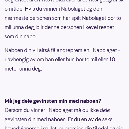
område. Hvis du vinner i Nabolaget og den
nærmeste personen som har spilt Nabolaget bor to
mil unna deg, blir denne personen likevel regnet
som din nabo.
Naboen din vil altså få andrepremien i Nabolaget –
uavhengig av om han eller hun bor to mil eller 10
meter unna deg.
Må jeg dele gevinsten min med naboen?
Dersom du vinner i Nabolaget må du ikke
dele
gevinsten din med naboen. Er du en av de seks
hovedvinnerne i spillet, er premien din til odel og eie.