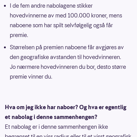
I de fem andre nabolagene stikker
hovedvinnerne av med 100.000 kroner, mens
naboene som har spilt selvfølgelig også får
premie.
Størrelsen på premien naboene får avgjøres av
den geografiske avstanden til hovedvinneren.
Jo nærmere hovedvinneren du bor, desto større
premie vinner du.
Hva om jeg ikke har naboer? Og hva er egentlig
et nabolag i denne sammenhengen?
Et nabolag er i denne sammenhengen ikke
begrenset til en viss radius eller til et visst geografisk