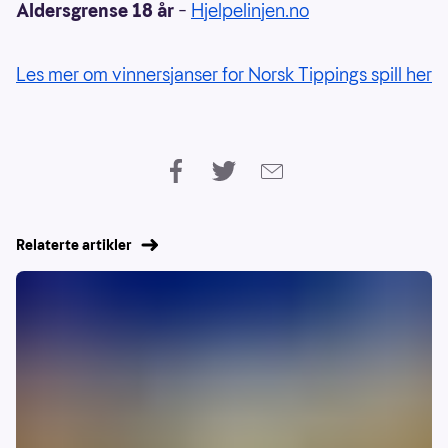
Aldersgrense 18 år
–
Hjelpelinjen.no
Les mer om vinnersjanser for Norsk Tippings spill her
Relaterte artikler