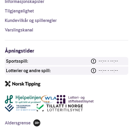
Informasjonskapsler
Tilgjengelighet
Kundevilkår og spilleregler
Varslingskanal
Åpningstider
Sportsspill:
--:-- - --:--
Lotterier og andre spill:
--:-- - --:--
Andre lenker
Aldersgrense
18 år