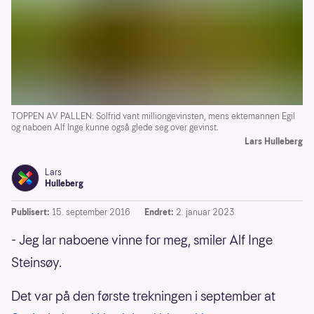
TOPPEN AV PALLEN: Solfrid vant milliongevinsten, mens ektemannen Egil
og naboen Alf Inge kunne også glede seg over gevinst.
Lars Hulleberg
Lars
Hulleberg
Publisert:
15. september 2016
Endret:
2. januar 2023
- Jeg lar naboene vinne for meg, smiler Alf Inge
Steinsøy.
Det var på den første trekningen i september at