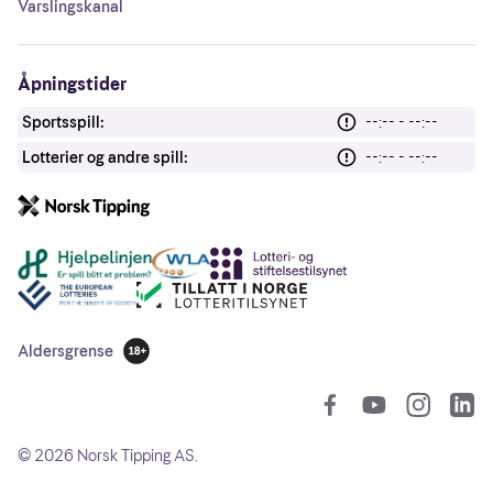
Varslingskanal
Åpningstider
Sportsspill:
--:-- - --:--
Lotterier og andre spill:
--:-- - --:--
Andre lenker
Aldersgrense
18 år
So
©
2026
Norsk Tipping AS.