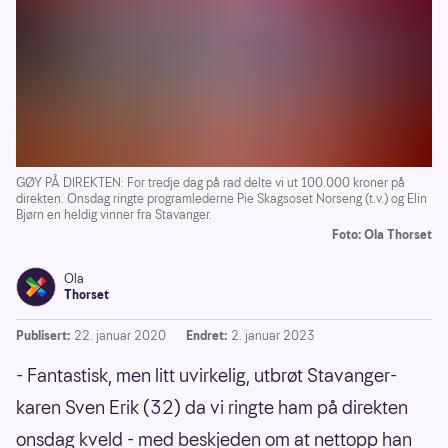
GØY PÅ DIREKTEN: For tredje dag på rad delte vi ut 100.000 kroner på
direkten. Onsdag ringte programlederne Pie Skagsoset Norseng (t.v.) og Elin
Bjørn en heldig vinner fra Stavanger.
Foto: Ola Thorset
Ola
Thorset
Publisert:
22. januar 2020
Endret:
2. januar 2023
- Fantastisk, men litt uvirkelig, utbrøt Stavanger-
karen Sven Erik (32) da vi ringte ham på direkten
onsdag kveld - med beskjeden om at nettopp han