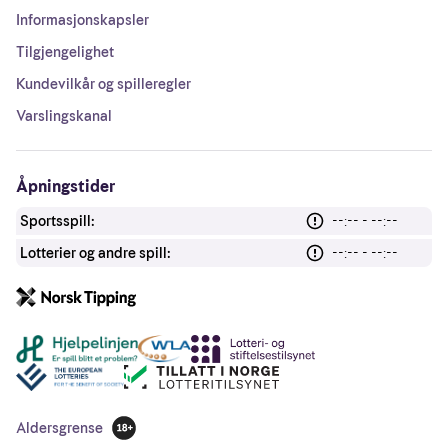
Informasjonskapsler
Tilgjengelighet
Kundevilkår og spilleregler
Varslingskanal
Åpningstider
Sportsspill:
--:-- - --:--
Lotterier og andre spill:
--:-- - --:--
Andre lenker
Aldersgrense
18 år