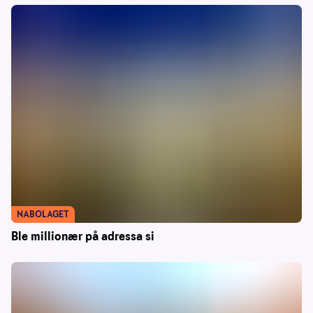
NABOLAGET
Ble millionær på adressa si