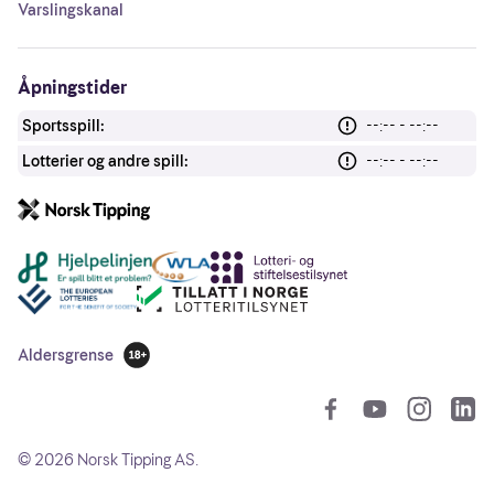
Varslingskanal
Åpningstider
Sportsspill:
--:-- - --:--
Lotterier og andre spill:
--:-- - --:--
Andre lenker
Aldersgrense
18 år
So
©
2026
Norsk Tipping AS.