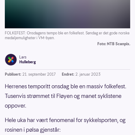
FOLKEFEST: Onsdagens tempo ble en folkefest. Søndag er det gode norske
medaljemuligheter i VM-byen.
Foto: NTB Scanpix.
Lars
Hulleberg
Publisert:
21. september 2017
Endret:
2. januar 2023
Herrenes temporitt onsdag ble en massiv folkefest.
Tusenvis strømmet til Fløyen og manet syklistene
oppover.
Hele uka har vært fenomenal for sykkelsporten, og
rosinen i pølsa gjenstår: