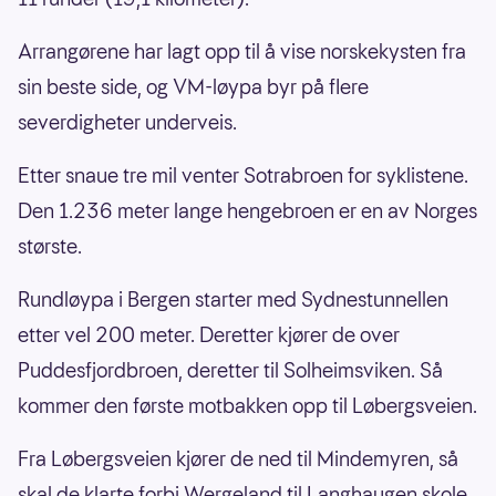
Arrangørene har lagt opp til å vise norskekysten fra
sin beste side, og VM-løypa byr på flere
severdigheter underveis.
Etter snaue tre mil venter Sotrabroen for syklistene.
Den 1.236 meter lange hengebroen er en av Norges
største.
Rundløypa i Bergen starter med Sydnestunnellen
etter vel 200 meter. Deretter kjører de over
Puddesfjordbroen, deretter til Solheimsviken. Så
kommer den første motbakken opp til Løbergsveien.
Fra Løbergsveien kjører de ned til Mindemyren, så
skal de klarte forbi Wergeland til Langhaugen skole