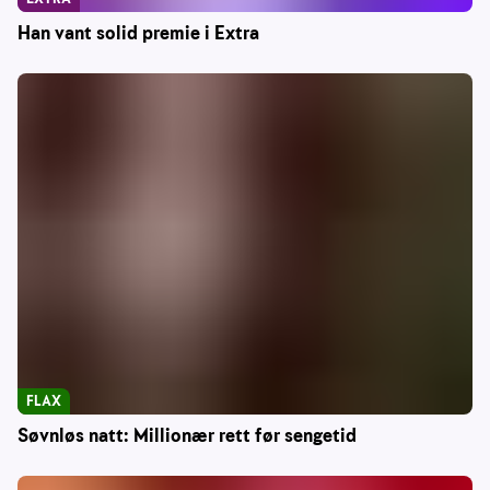
Han vant solid premie i Extra
FLAX
Søvnløs natt: Millionær rett før sengetid