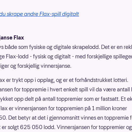
du skrape andre Flax-spill digitalt
janse Flax
bys både som fysiske og digitale skrapelodd. Det er en re
ige Flax-lodd - fysisk og digitalt - med forskjellige spilleg
ger og forskjellig vinnersjanse.
ax er trykt opp i opplag, og er et forhåndstrukket lotteri.
nsen for toppremie i hvert enkelt spill vil da være antall
rykket opp delt på antall toppremier som er fastsatt. Et 
nFlax er vinnersjansen for toppremien på 1 million kroner
0. Det betyr at det i gjennomsnitt vinnes en toppremie f
 er solgt 625 050 lodd. Vinnersjansen for toppremier og