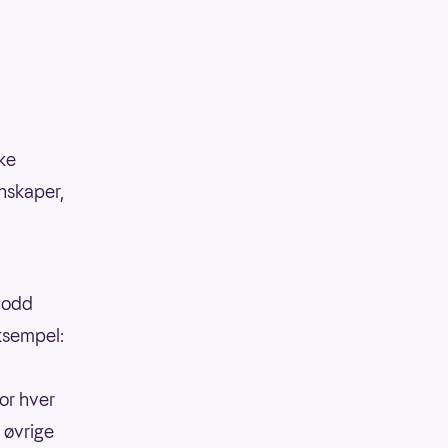
kke
enskaper,
 lodd
eksempel:
or hver
 øvrige