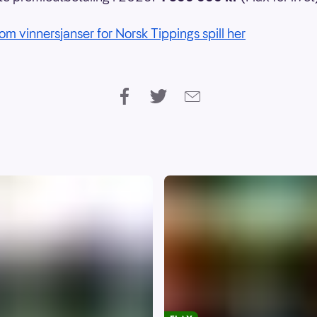
om vinnersjanser for Norsk Tippings spill her