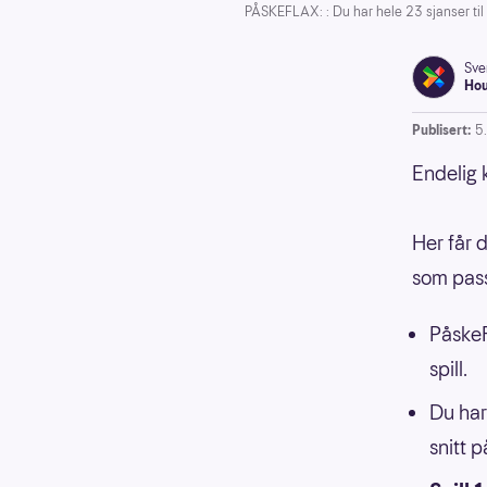
PÅSKEFLAX: : Du har hele 23 sjanser til 
Sve
Ho
Publisert:
5
Endelig 
Her får d
som pass
PåskeF
spill.
Du har 
snitt 