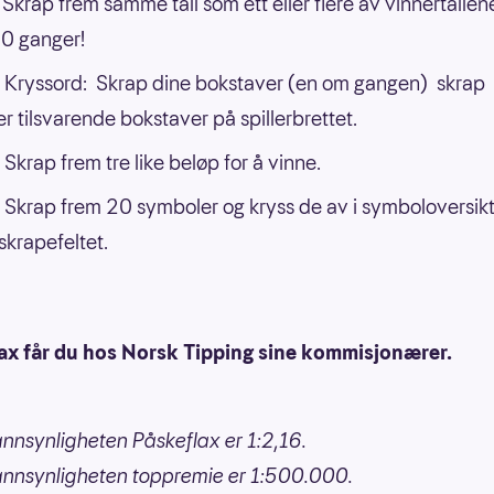
Skrap frem samme tall som ett eller flere av vinnertallen
 20 ganger!
Kryssord: Skrap dine bokstaver (en om gangen) skrap
er tilsvarende bokstaver på spillerbrettet.
Skrap frem tre like beløp for å vinne.
Skrap frem 20 symboler og kryss de av i symboloversik
skrapefeltet.
ax får du hos Norsk Tipping sine kommisjonærer.
nnsynligheten Påskeflax er 1:2,16.
annsynligheten toppremie er 1:500.000.