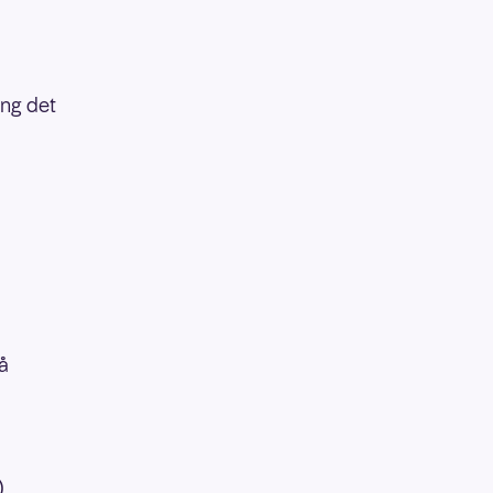
ang det
å
)