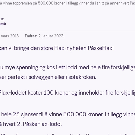
å vinne toppremien på 500.000 kroner. I tillegg vinner du i snitt på annenhvert P
rre
umb
. mars 2018
Endret:
2. januar 2023
kan vi bringe den store Flax-nyheten PåskeFlax!
u mye spenning og kos i ett lodd med hele fire forskjellige
er perfekt i solveggen eller i sofakroken.
lax-loddet koster 100 kroner og inneholder fire forskjell
hele 23 sjanser til å vinne 500.000 kroner. I tillegg vinne
på hvert 2. PåskeFlax-lodd.