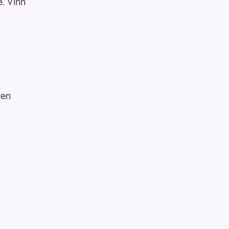
e. Vinn
ten