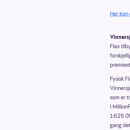
Her kan 
Vinners
Flax til
forskjell
premiesti
Fysisk Fl
Vinnersja
som er t
I Millio
1:625 05
gang det