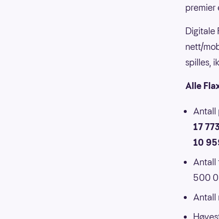
premier 
Digitale
nett/mob
spilles,
Alle Fla
Antall
17 77
10 95
Antall
500 00
Antall
Høyest