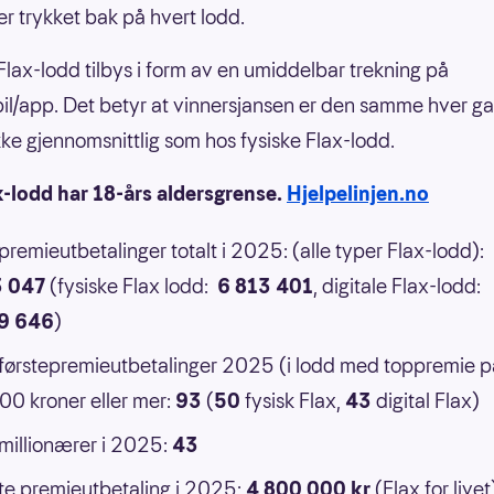
er trykket bak på hvert lodd.
 Flax-lodd tilbys i form av en umiddelbar trekning på
il/app. Det betyr at vinnersjansen er den samme hver g
 ikke gjennomsnittlig som hos fysiske Flax-lodd.
x-lodd har 18-års aldersgrense.
Hjelpelinjen.no
 premieutbetalinger totalt i 2025: (alle typer Flax-lodd):
3 047
(fysiske Flax lodd:
6 813 401
, digitale Flax-lodd:
9 646
)
 førstepremieutbetalinger 2025 (i lodd med toppremie p
0 kroner eller mer:
93
(
50
fysisk Flax,
43
digital Flax)
 millionærer i 2025:
43
e premieutbetaling i 2025:
4 800 000 kr
(Flax for livet