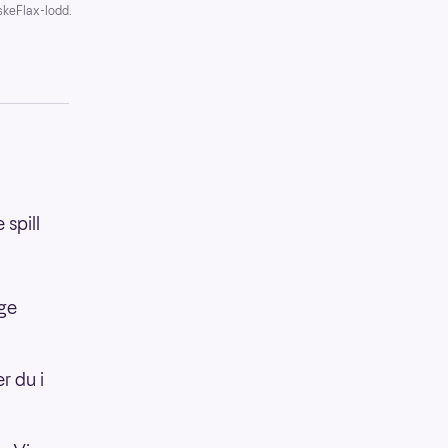
åskeFlax-lodd.
 spill
ige
r du i