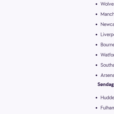
Wolve
Manche
Newcas
Liverp
Bourn
Watfo
South
Arsen
Søndag
Hudder
Fulha