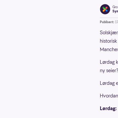
Gro
Syn
Publisert:
1
Solskjær
historis
Manchest
Lørdag k
ny seier
Lørdag e
Hvordan 
Lørdag: