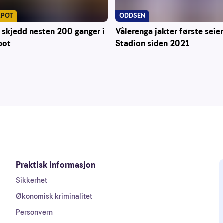
KPOT
ODDSEN
 skjedd nesten 200 ganger i
Vålerenga jakter første seie
pot
Stadion siden 2021
Praktisk informasjon
Sikkerhet
Økonomisk kriminalitet
Personvern