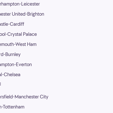
rhampton-Leicester
ster United-Brighton
tle-Cardiff
ool-Crystal Palace
emouth-West Ham
rd-Burnley
ampton-Everton
al-Chelsea
:
sfield-Manchester City
m-Tottenham