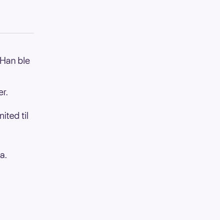
 Han ble
r.
ited til
a.