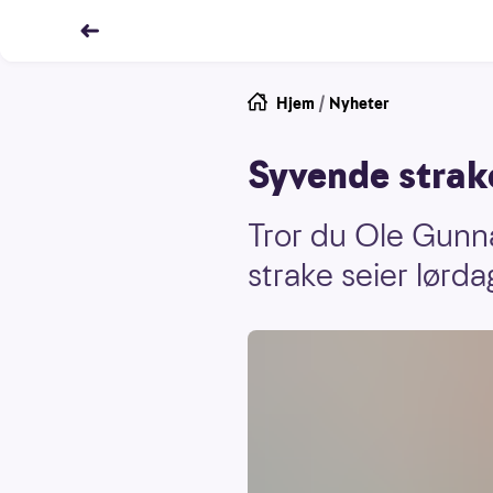
Hjem
/
Nyheter
Syvende strake
Tror du Ole Gunn
strake seier lørda