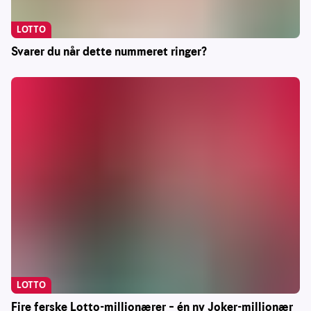
LOTTO
Svarer du når dette nummeret ringer?
LOTTO
Fire ferske Lotto-millionærer – én ny Joker-millionær