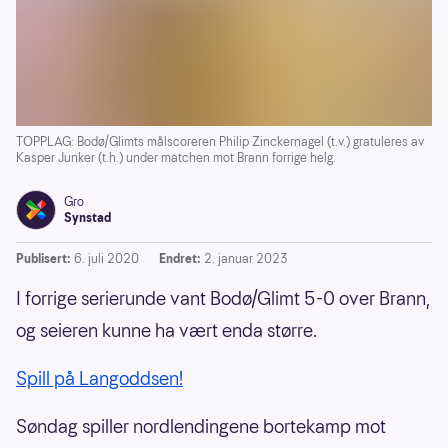
TOPPLAG: Bodø/Glimts målscoreren Philip Zinckernagel (t.v.) gratuleres av
Kasper Junker (t.h.) under matchen mot Brann forrige helg.
Gro
Synstad
Publisert:
6. juli 2020
Endret:
2. januar 2023
I forrige serierunde vant Bodø/Glimt 5-0 over Brann,
og seieren kunne ha vært enda større.
Spill på Langoddsen!
Søndag spiller nordlendingene bortekamp mot