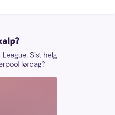
kalp?
 League. Sist helg
erpool lørdag?