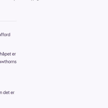
afford
 håpet er
Hawthorns
n det er