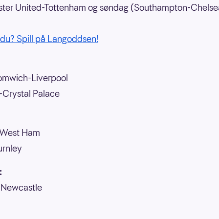
ter United-Tottenham og søndag (Southampton-Chelse
 du? Spill på Langoddsen!
omwich-Liverpool
-Crystal Palace
-West Ham
urnley
:
-Newcastle