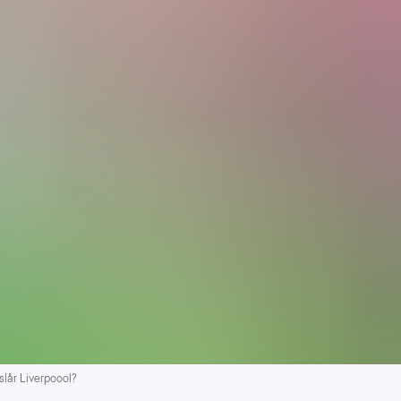
lår Liverpoool?