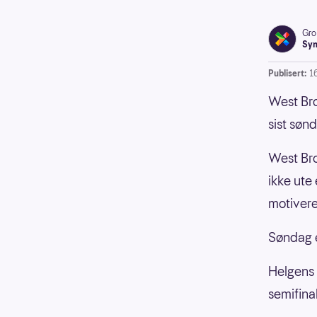
Gro
Syn
Publisert:
16
West Bro
sist søn
West Bro
ikke ute
motivere
Søndag 
Helgens 
semifina