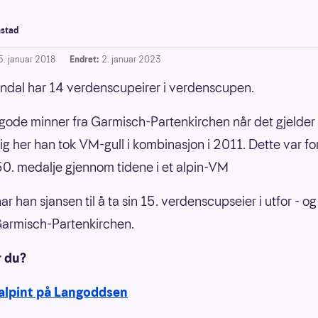
stad
5. januar 2018
Endret:
2. januar 2023
ndal har 14 verdenscupeirer i verdenscupen.
gode minner fra Garmisch-Partenkirchen når det gjelder
ig her han tok VM-gull i kombinasjon i 2011. Dette var for
0. medalje gjennom tidene i et alpin-VM
r han sjansen til å ta sin 15. verdenscupseier i utfor - og 
 Garmisch-Partenkirchen.
r du?
 alpint på Langoddsen