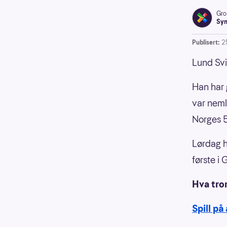
Gro
Syn
Publisert:
2
Lund Svi
Han har 
var neml
Norges 5
Lørdag ha
første i
Hva tro
Spill på