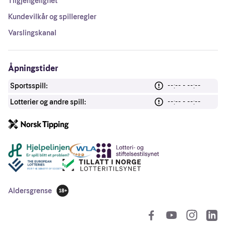
Tilgjengelighet
Kundevilkår og spilleregler
Varslingskanal
Åpningstider
Sportsspill:
--:-- - --:--
Lotterier og andre spill:
--:-- - --:--
Andre lenker
Aldersgrense
18 år
So