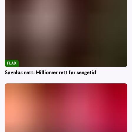
FLAX
Søvnløs natt: Millionær rett før sengetid