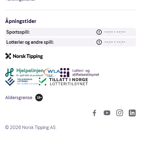
Åpningstider
Sportsspill:
--:-- - --:--
Lotterier og andre spill:
--:-- - --:--
Andre lenker
Aldersgrense
18 år
So
©
2026
Norsk Tipping AS.