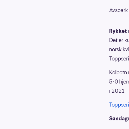
Avspark 
Rykket 
Det er k
norsk kv
Toppseri
Kolbotn 
5-0 hjem
i 2021.
Toppseri
Søndage