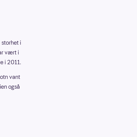
storhet i
ar vært i
e i 2011.
botn vant
ien også