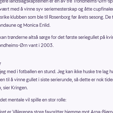
igere landslagskapteinen er én av tre Trondheims-Ørn-spi
vært med å vinne syv seriemesterskap og åtte cupfinaler
nsrike klubben som ble til Rosenborg før årets sesong. De
Sandaune og Monica Enlid.
an trønderne altså sørge for det første seriegullet på kv
ondheims-Ørn vant i 2003.
r
jeg med i fotballen en stund. Jeg kan ikke huske tre lag h
n til å vinne gullet i siste serierunde, så dette er nok tid
, sier Kringen.
det mentale vil spille en stor rolle:
iret er Vålerenga store favoritter hjemme mot Arna-Bjør