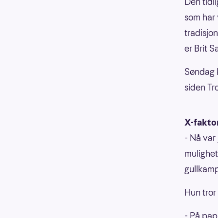
Den tidl
som har 
tradisjo
er Brit 
Søndag k
siden Tr
X-fakto
- Nå var 
mulighete
gullkamp
Hun tror 
- På pap