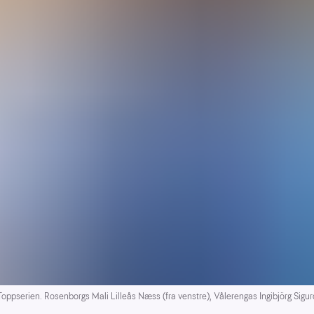
oppserien. Rosenborgs Mali Lilleås Næss (fra venstre), Vålerengas Ingibjörg Sigu