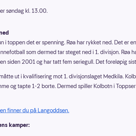
er søndag kl. 13.00.
ned
un i toppen det er spenning. Røa har rykket ned. Det er en 
innefotball som dermed tar steget ned i 1. divisjon. Røa h
en siden 2001 og har tatt fem seriegull. Det foreløpig sist
måtte ut i kvalifisering mot 1. divisjonslaget Medkila. Kol
me og tapte 1-2 borte. Dermed spiller Kolbotn i Toppser
en finner du på Langoddsen.
ns kamper: