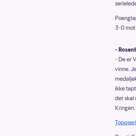
serieled
Poengtap
3-0 mot 
- Rosenb
- De er 
vinne. J
medaljek
ikke tapt
det skal
Kringen.
Toppser