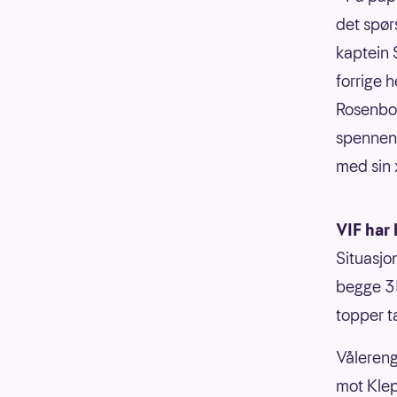
det spør
kaptein 
forrige 
Rosenbor
spennend
med sin x
VIF ha
Situasjo
begge 35
topper t
Vålereng
mot Klep