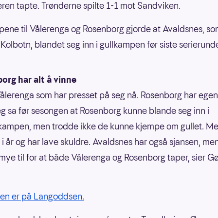
eren tapte. Trønderne spilte 1-1 mot Sandviken.
ene til Vålerenga og Rosenborg gjorde at Avaldsnes, so
Kolbotn, blandet seg inn i gullkampen før siste serierund
org har alt å vinne
Vålerenga som har presset på seg nå. Rosenborg har egentl
eg sa før sesongen at Rosenborg kunne blande seg inn i
ampen, men trodde ikke de kunne kjempe om gullet. Me
 i år og har lave skuldre. Avaldsnes har også sjansen, men
 mye til for at både Vålerenga og Rosenborg taper, sier Gø
ien er på Langoddsen.