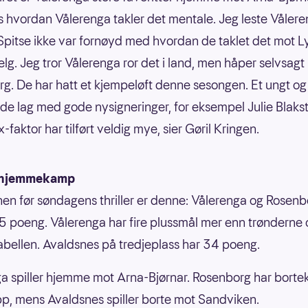
s hvordan Vålerenga takler det mentale. Jeg leste Våler
Spitse ikke var fornøyd med hvordan de taklet det mot L
helg. Jeg tror Vålerenga ror det i land, men håper selvsagt
g. De har hatt et kjempeløft denne sesongen. Et ungt og
e lag med gode nysigneringer, for eksempel Julie Blak
-faktor har tilført veldig mye, sier Gøril Kringen.
r hjemmekamp
nen før søndagens thriller er denne: Vålerenga og Rosenb
 poeng. Vålerenga har fire plussmål mer enn trønderne 
abellen. Avaldsnes på tredjeplass har 34 poeng.
a spiller hjemme mot Arna-Bjørnar. Rosenborg har bort
p, mens Avaldsnes spiller borte mot Sandviken.