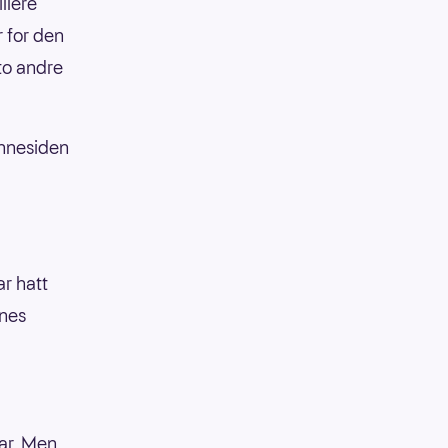
llere
 for den
 to andre
innesiden
ar hatt
enes
nar. Men