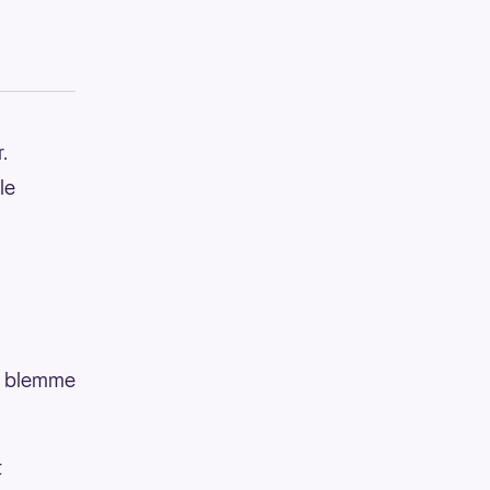
.
le
en blemme
t