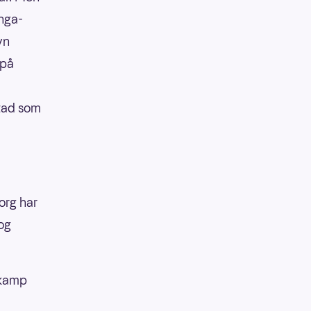
enga-
yn
 på
stad som
org har
og
ekamp