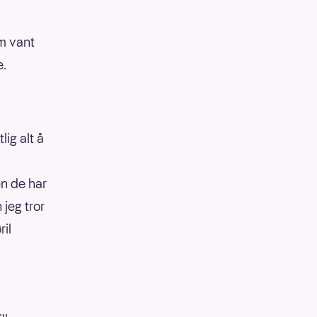
m vant
e.
ig alt å
n de har
 jeg tror
ril