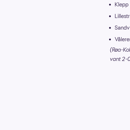
Klepp 
Lilles
Sandvi
Vålere
(Røa-Kol
vant 2-0