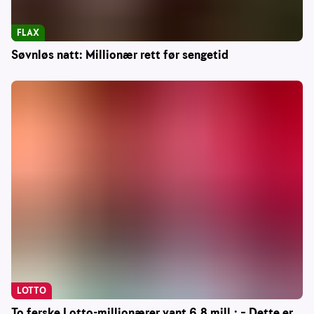
FLAX
Søvnløs natt: Millionær rett før sengetid
LOTTO
To ferske Lotto-millionærer vant 6,8 mill.: – Dette er