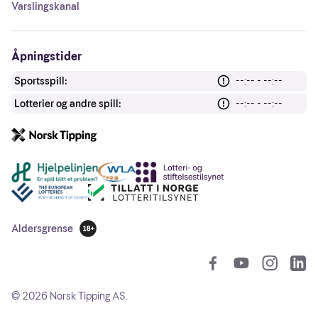
Varslingskanal
Åpningstider
Sportsspill:
--:-- - --:--
Lotterier og andre spill:
--:-- - --:--
Andre lenker
Aldersgrense
18 år
So
©
2026
Norsk Tipping AS.