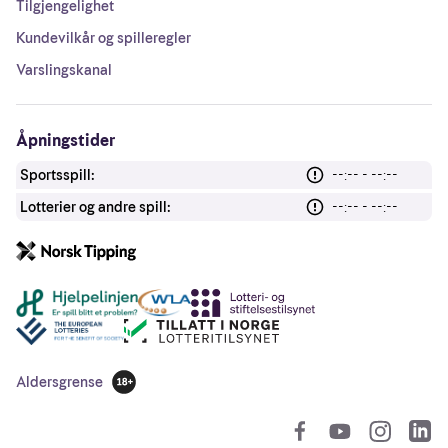
Tilgjengelighet
Kundevilkår og spilleregler
Varslingskanal
Åpningstider
Sportsspill:
--:-- - --:--
Lotterier og andre spill:
--:-- - --:--
Andre lenker
Aldersgrense
18 år