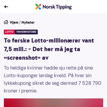
Hjem
/
Nyheter
LOTTO
VINNERHISTORIE
To ferske Lotto-millionærer vant
7,5 mill.: – Det her må jeg ta
«screenshot» av
To heldige kvinner hadde sju rette på sine
Lotto-kuponger lørdag kveld. På hver sin
lykkekupong sikret de seg dermed 7 528 790
kroner i premie.