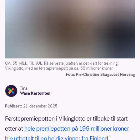
CA. 35 MILL. TIL JUL: På selveste julaften er det klart for trekning i
Vikinglotto, med en førstepremiepott på ca. 35 millioner kroner.
Foto: Pie-Christine Skagsoset Norseng
Tina
Wasa Kartomten
Publisert:
21. desember 2025
Førstepremiepotten i Vikinglotto er tilbake til start
etter at
hele premiepotten på 199 millioner kroner
ble utbetalt til en heldig vinner fra Finland
i