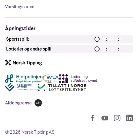
Varslingskanal
Åpningstider
Sportsspill:
--:-- - --:--
Lotterier og andre spill:
--:-- - --:--
Andre lenker
Aldersgrense
18 år
So
©
2026
Norsk Tipping AS.