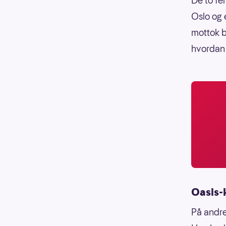
De to fe
Oslo og 
mottok b
hvordan 
Oasis-
På andre