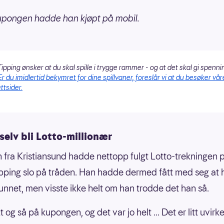
upongen hadde han kjøpt på mobil.
ipping ønsker at du skal spille i trygge rammer - og at det skal gi spenni
Er du imidlertid bekymret for dine spillvaner, foreslår vi at du besøker vår
ttsider.
selv bli Lotto-millionær
 fra Kristiansund hadde nettopp fulgt Lotto-trekningen 
pping slo på tråden. Han hadde dermed fått med seg at 
nnet, men visste ikke helt om han trodde det han så.
t og så på kupongen, og det var jo helt ... Det er litt uvirk