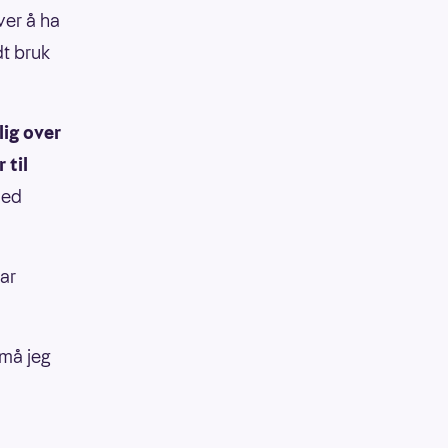
ver å ha
dt bruk
lig over
 til
med
ar
 må jeg