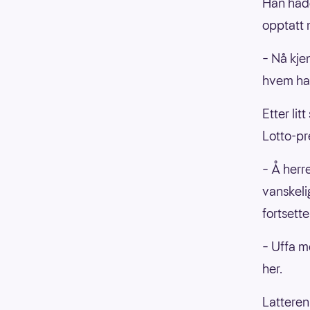
Han hadd
opptatt 
– Nå kje
hvem han
Etter li
Lotto-pr
– Å herre
vanskeli
fortsette
– Uffa me
her.
Latteren