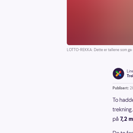
LOTTO-REKKA: Dette er tallene som ga o
Lin
Tro
Publisert:
2
To hadde
trekning
på
7,2 m