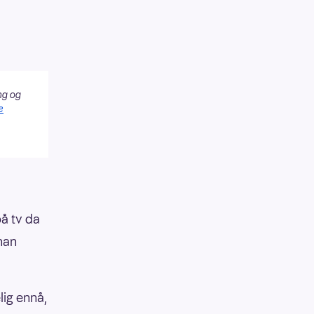
ng og
e
på tv da
han
elig ennå,