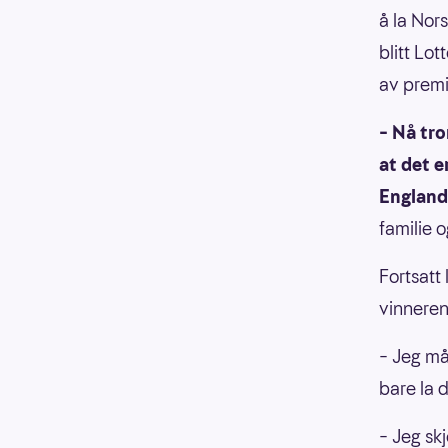
å la Nor
blitt Lo
av premi
– Nå tro
at det e
England
familie 
Fortsatt
vinneren
– Jeg må
bare la d
– Jeg sk