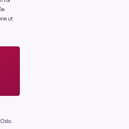
n fra
De
nne ut
 Oslo.