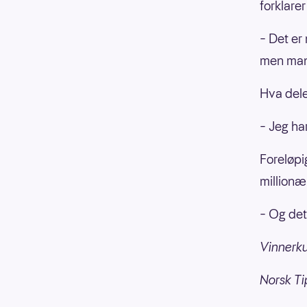
forklarer
– Det er
men man 
Hva dele
– Jeg ha
Foreløpi
millionæ
– Og det
Vinnerku
Norsk Ti