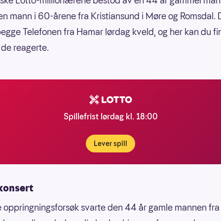
rske Lotto-millionærene bestod av en 44 år gammel man
en mann i 60-årene fra Kristiansund i Møre og Romsdal. 
egge Telefonen fra Hamar lørdag kveld, og her kan du fi
de reagerte.
Spillefrist lørdag kl. 18:00
Lever spill
konsert
 oppringningsforsøk svarte den 44 år gamle mannen fra