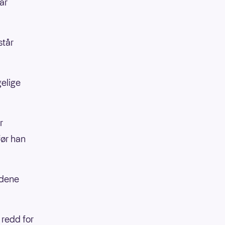
ar
står
gelige
r
før han
endene
 redd for