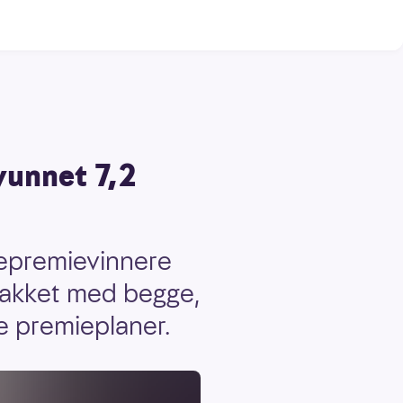
vunnet 7,2
tepremievinnere
snakket med begge,
e premieplaner.