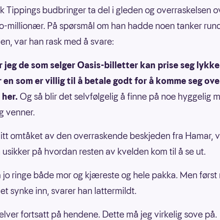
sk Tippings budbringer ta del i gleden og overraskelsen o
tto-millionær. På spørsmål om han hadde noen tanker run
en, var han rask med å svare:
r jeg de som selger Oasis-billetter kan prise seg lykke
r en som er villig til å betale godt for å komme seg over
 her.
Og så blir det selvfølgelig å finne på noe hyggelig 
og venner.
 litt omtåket av den overraskende beskjeden fra Hamar, v
 usikker på hvordan resten av kvelden kom til å se ut.
 jo ringe både mor og kjæreste og hele pakka. Men først
et synke inn, svarer han lattermildt.
jelver fortsatt på hendene. Dette må jeg virkelig sove på.