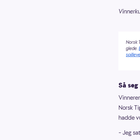
Vinnerk
Norsk T
glede.
spilleve
Så seg 
Vinneren
Norsk Ti
hadde vu
– Jeg sat