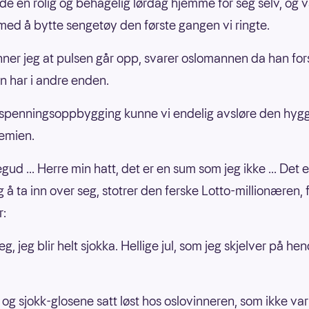
e en rolig og behagelig lørdag hjemme for seg selv, og v
med å bytte sengetøy den første gangen vi ringte.
nner jeg at pulsen går opp, svarer oslomannen da han for
 har i andre enden.
tt spenningsoppbygging kunne vi endelig avsløre den hyg
emien.
gud ... Herre min hatt, det er en sum som jeg ikke ... Det e
g å ta inn over seg, stotrer den ferske Lotto-millionæren, 
r:
g, jeg blir helt sjokka. Hellige jul, som jeg skjelver på h
 og sjokk-glosene satt løst hos oslovinneren, som ikke var