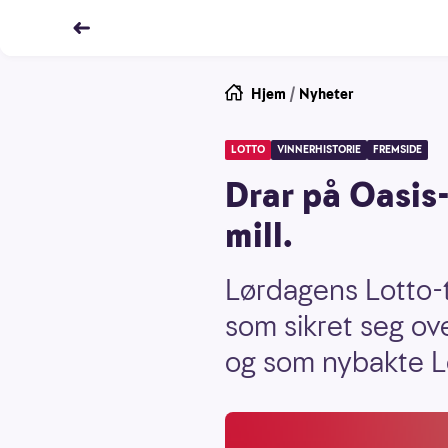
Hjem
/
Nyheter
LOTTO
VINNERHISTORIE
FREMSIDE
Drar på Oasis-
mill.
Lørdagens Lotto-
som sikret seg ov
og som nybakte Lo