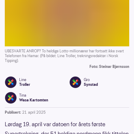
UBESVARTE ANROP? To heldige Lotto-millionærer har fortsatt ikke svart
Telefonen fra Hamar. (På bildet: Line Troller, trekningsredaktør i Norsk
Tipping).
Foto: Steinar Bjørnsson
Line
Gro
Troller
Synstad
Tina
Wasa Kartomten
Publisert:
21. april 2025
Lørdag 19. april var datoen for årets første
Supertrekning, der 51 heldige nordmenn fikk tittelen