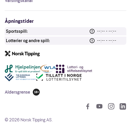
Varslingskanal
Åpningstider
Sportsspill:
--:-- - --:--
Lotterier og andre spill:
--:-- - --:--
Andre lenker
Aldersgrense
18 år
So
©
2026
Norsk Tipping AS.