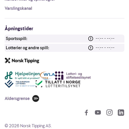
Varslingskanal
Åpningstider
Sportsspill:
--:-- - --:--
Lotterier og andre spill:
--:-- - --:--
Andre lenker
Aldersgrense
18 år
So
©
2026
Norsk Tipping AS.