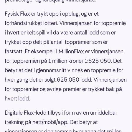
Fysisk Flax er trykt opp i opplag, og er et
forhåndstrukket lotteri. Vinnersjansen for toppremie
i hvert enkelt spill vil da være antall lodd som er
trykket opp delt på antall toppremier som er
fastsatt. Et eksempel: I MillionFlax er vinnersjansen
for toppremien på 1 million kroner 1:625 050. Det
betyr at det i gjennomsnitt vinnes en toppremie for
hver gang det er solgt 625 050 lodd. Vinnersjansen
for toppremier og øvrige premier er trykket bak på
hvert lodd.
Digitale Flax-lodd tilbys i form av en umiddelbar
trekning på nett/mobil/app. Det betyr at
vinnersjansen er den samme hver gang det spilles,