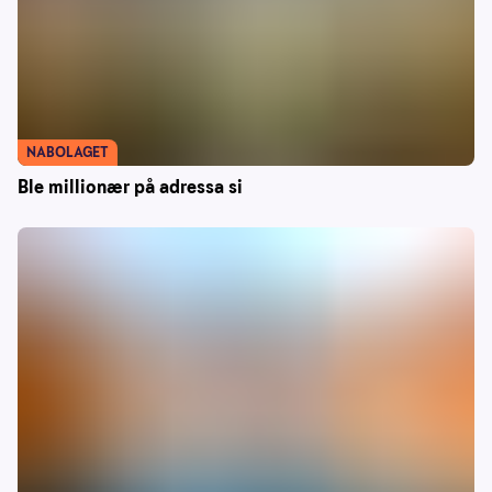
NABOLAGET
Ble millionær på adressa si