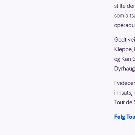
stilte d
som altså
operadue
Godt vei
Kleppe, 
og Kari 
Dyrhaug
I videoe
innsats,
Tour de 
Følg To