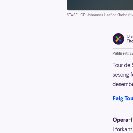
STASELIGE: Johannes Høsflot Klæbo (t.v.)
Ola
Tho
Publisert:
1
Tour de 
sesong fo
desember
Følg To
Opera-f
I forkan