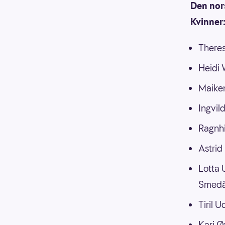
Den nors
Kvinner
Theres
Heidi 
Maiken
Ingvil
Ragnhi
Astrid
Lotta 
Smedås
Tiril 
Kari Ø