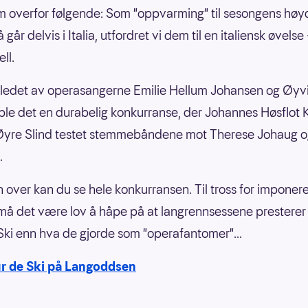
em overfor følgende: Som "oppvarming" til sesongens hø
 går delvis i Italia, utfordret vi dem til en italiensk øvelse
ll.
ledet av operasangerne Emilie Hellum Johansen og Øyv
ble det en durabelig konkurranse, der Johannes Høsflot
Øyre Slind testet stemmebåndene mot Therese Johaug o
.
n over kan du se hele konkurransen. Til tross for impone
 må det være lov å håpe på at langrennsessene presterer
Ski enn hva de gjorde som "operafantomer"...
ur de Ski på Langoddsen