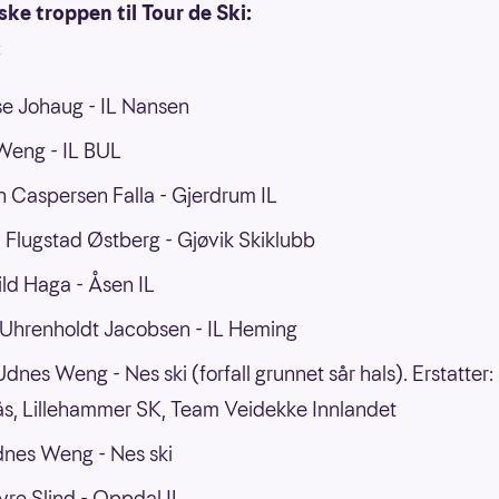
ke troppen til Tour de Ski:
:
e Johaug - IL Nansen
Weng - IL BUL
 Caspersen Falla - Gjerdrum IL
d Flugstad Østberg - Gjøvik Skiklubb
ld Haga - Åsen IL
 Uhrenholdt Jacobsen - IL Heming
Udnes Weng - Nes ski (forfall grunnet sår hals). Erstatter
, Lillehammer SK, Team Veidekke Innlandet
Udnes Weng - Nes ski
yre Slind - Oppdal IL