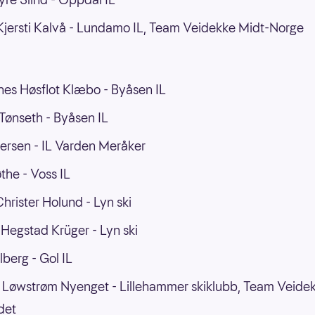
jersti Kalvå - Lundamo IL, Team Veidekke Midt-Norge
es Høsflot Klæbo - Byåsen IL
 Tønseth - Byåsen IL
versen - IL Varden Meråker
øthe - Voss IL
hrister Holund - Lyn ski
Hegstad Krüger - Lyn ski
lberg - Gol IL
 Løwstrøm Nyenget - Lillehammer skiklubb, Team Veide
det