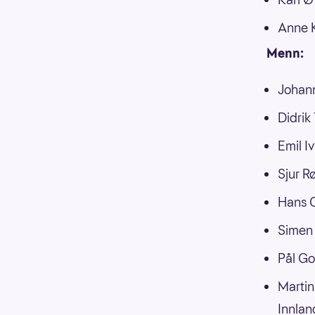
Anne K
Menn:
Johann
Didrik
Emil I
Sjur R
Hans C
Simen 
Pål Go
Martin
Innlan