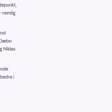
ydepunkt,
 - nemlig
ind
 Klæbo
g Niklas
rende
 bedre i