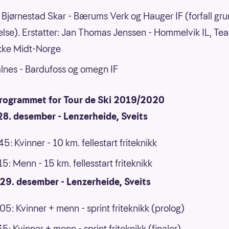
 Bjørnestad Skar - Bærums Verk og Hauger IF (forfall gr
lelse). Erstatter: Jan Thomas Jenssen - Hommelvik IL, Te
kke Midt-Norge
alnes - Bardufoss og omegn IF
programmet for Tour de Ski 2019/2020
28. desember - Lenzerheide, Sveits
45: Kvinner - 10 km. fellestart friteknikk
15: Menn - 15 km. fellesstart friteknikk
29. desember - Lenzerheide, Sveits
.05: Kvinner + menn - sprint friteknikk (prolog)
35: Kvinner + menn - sprint friteknikk (finaler)