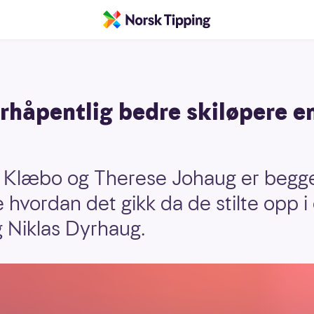
orhåpentlig bedre skiløpere e
Klæbo og Therese Johaug er begge i 
e hvordan det gikk da de stilte opp 
g Niklas Dyrhaug.