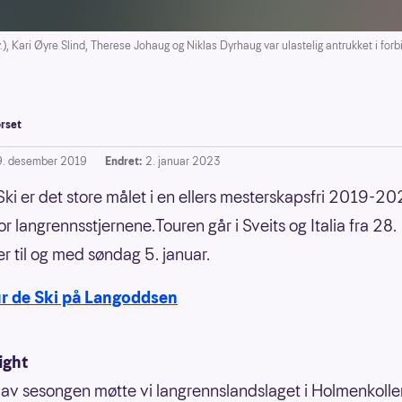
, Kari Øyre Slind, Therese Johaug og Niklas Dyrhaug var ulastelig antrukket i for
rset
9. desember 2019
Endret:
2. januar 2023
Ski er det store målet i en ellers mesterskapsfri 2019-2
r langrennsstjernene.Touren går i Sveits og Italia fra 28.
 til og med søndag 5. januar.
ur de Ski på Langoddsen
ight
t av sesongen møtte vi langrennslandslaget i Holmenkollen