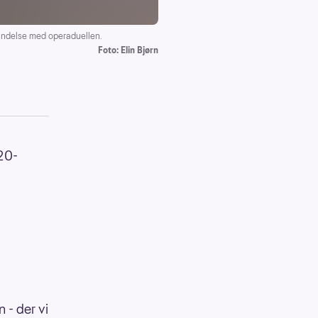
bindelse med operaduellen.
Foto: Elin Bjørn
020-
 - der vi