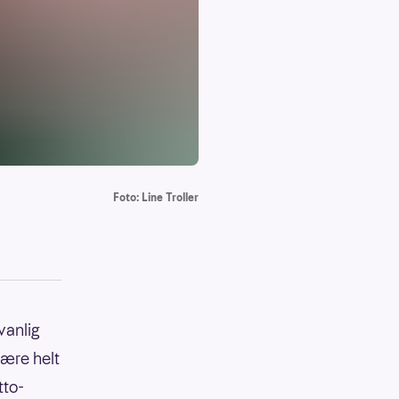
Foto: Line Troller
vanlig
være helt
tto-