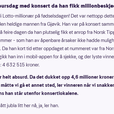
 bursdag med konsert da han fikk millionbeskj
li Lotto-millionær på fødselsdagen! Det var nettopp det
en heldige mannen fra Gjøvik. Han var på konsert sam
 å feire dagen da han plutselig fikk et anrop fra Norsk Ti
mmer – som han av åpenbare årsaker ikke hadde mulighet
. Da han kort tid etter oppdaget at nummeret var fra Nor
gikk han inn i mobil-appen for å sjekke, og der lyste vinn
: 4 632 515 kroner.
r helt absurd. Da det dukket opp 4,6 millioner kroner
måtte vi gå et annet sted, ler vinneren når vi snakke
s han står utenfor konsertlokalene.
ått jubla litt her nå, ja, ler han.