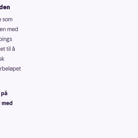
eden
te som
men med
ppings
 til å
sk
erbeløpet
 på
r med