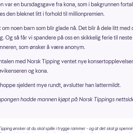
n var en bursdagsgave fra kona, som i bakgrunnen fortal
s den bleknet litt i forhold til millionpremien.
t om noen barn som blir glade nå. Det blir å dele litt med 
g. Og så får vi spandere på oss en skikkelig ferie til neste 
inneren, som ønsker å være anonym.
mtalen med Norsk Tipping ventet nye konsertopplevelse
øvikenseren og kona.
l hoppe sjeldent mye rundt, avslutter han lattermildt.
upongen hadde mannen kjøpt på Norsk Tippings nettsid
ipping ønsker at du skal spille i trygge rammer - og at det skal gi spenni