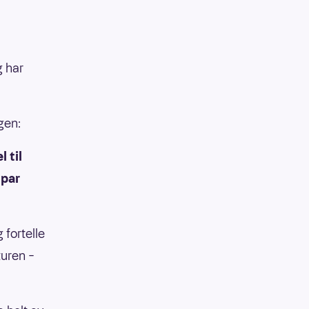
g har
gen:
 til
 par
 fortelle
turen –