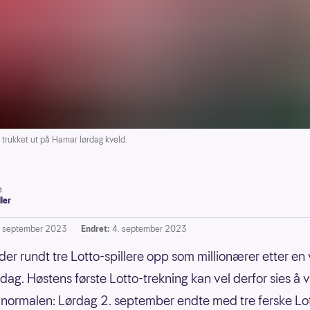
trukket ut på Hamar lørdag kveld.
e
ller
. september 2023
Endret:
4. september 2023
nder rundt tre Lotto-spillere opp som millionærer etter en 
rdag. Høstens første Lotto-trekning kan vel derfor sies å 
 normalen: Lørdag 2. september endte med tre ferske Lo