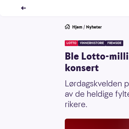
Hjem
/
Nyheter
LOTTO
VINNERHISTORIE
FREMSIDE
Ble Lotto-mil
konsert
Lørdagskvelden p
av de heldige fyl
rikere.