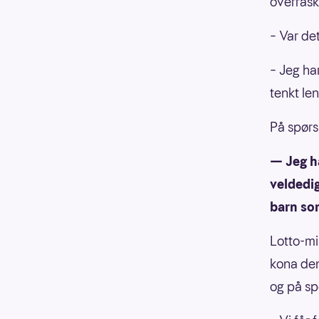
overras
– Var de
– Jeg har
tenkt len
På spørs
— Jeg ha
veldedig
barn som
Lotto-mil
kona den
og på sp