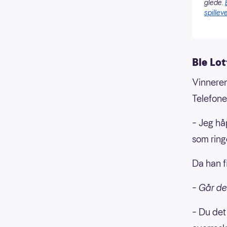
glede.
spilleve
Ble Lot
Vinneren
Telefone
– Jeg hå
som ring
Da han f
– Går d
– Du det