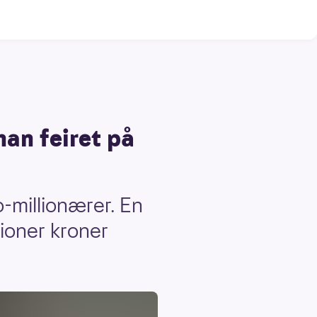
an feiret på
-millionærer. En
lioner kroner