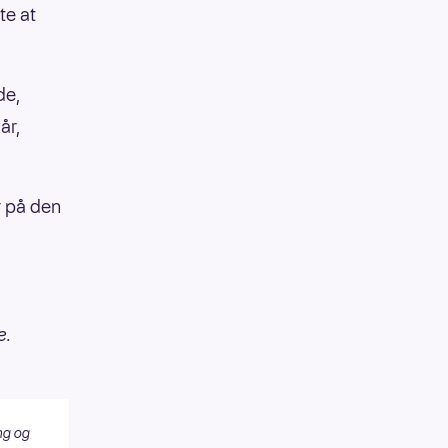
te at
de,
år,
r på den
e.
ng og