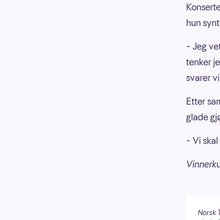
Konserte
hun synte
– Jeg ve
tenker je
svarer v
Etter sa
glade gj
– Vi ska
Vinnerk
Norsk T