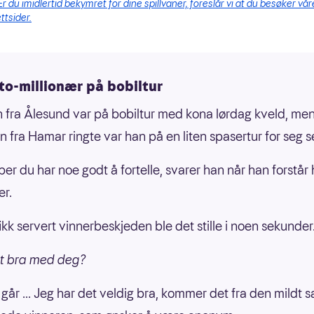
Er du imidlertid bekymret for dine spillvaner, foreslår vi at du besøker vår
ttsider.
to-millionær på bobiltur
 fra Ålesund var på bobiltur med kona lørdag kveld, me
n fra Hamar ringte var han på en liten spasertur for seg se
per du har noe godt å fortelle, svarer han når han forstå
er.
ikk servert vinnerbeskjeden ble det stille i noen sekunder
et bra med deg?
 går ... Jeg har det veldig bra, kommer det fra den mildt s