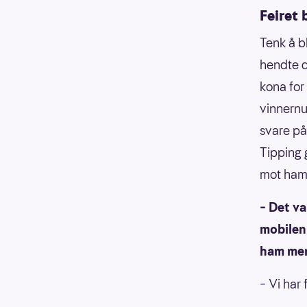
Feiret
Tenk å b
hendte d
kona for
vinnernu
svare på
Tipping 
mot ham
– Det va
mobilen 
ham men
– Vi har f