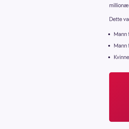
millionæ
Dette va
Mann f
Mann f
Kvinne