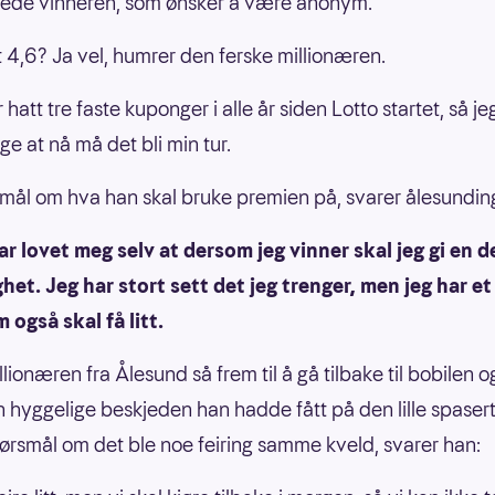
kede vinneren, som ønsker å være anonym.
t 4,6? Ja vel, humrer den ferske millionæren.
 hatt tre faste kuponger i alle år siden Lotto startet, så je
ge at nå må det bli min tur.
mål om hva han skal bruke premien på, svarer ålesundin
r lovet meg selv at dersom jeg vinner skal jeg gi en del
het. Jeg har stort sett det jeg trenger, men jeg har et
 også skal få litt.
lionæren fra Ålesund så frem til å gå tilbake til bobilen og
 hyggelige beskjeden han hadde fått på den lille spaser
ørsmål om det ble noe feiring samme kveld, svarer han: