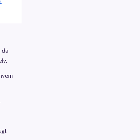
e
n da
lv.
r hvem
.
agt