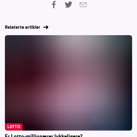
Relaterte artikler
LOTTO
Er Lotto-millionærer lykkeligere?