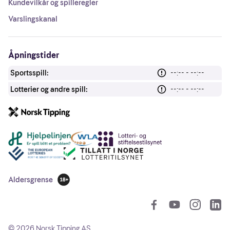
Kundevilkår og spilleregler
Varslingskanal
Åpningstider
Sportsspill:
--:-- - --:--
Lotterier og andre spill:
--:-- - --:--
Andre lenker
Aldersgrense
18 år
So
©
2026
Norsk Tipping AS.