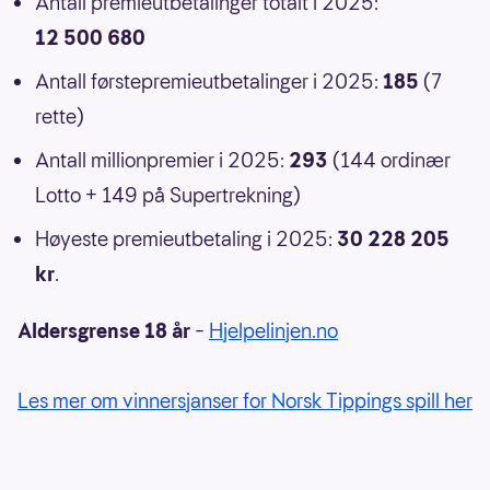
Antall premieutbetalinger totalt i 2025:
12 500 680
Antall førstepremieutbetalinger i 2025:
185
(7
rette)
Antall millionpremier i 2025:
293
(144 ordinær
Lotto + 149 på Supertrekning)
Høyeste premieutbetaling i 2025:
30 228 205
kr
.
Aldersgrense 18 år
–
Hjelpelinjen.no
Les mer om vinnersjanser for Norsk Tippings spill her