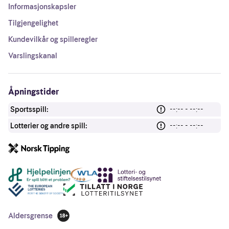
Informasjonskapsler
Tilgjengelighet
Kundevilkår og spilleregler
Varslingskanal
Åpningstider
Sportsspill:
--:-- - --:--
Lotterier og andre spill:
--:-- - --:--
Andre lenker
Aldersgrense
18 år