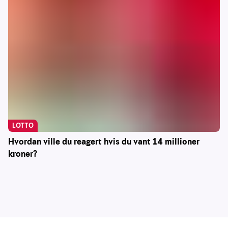
LOTTO
Hvordan ville du reagert hvis du vant 14 millioner
kroner?