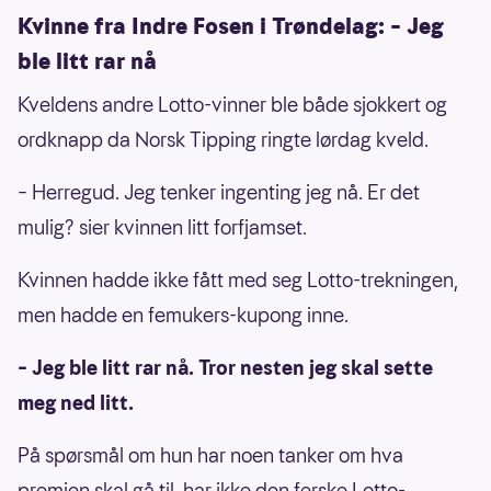
Kvinne fra Indre Fosen i Trøndelag: – Jeg
ble litt rar nå
Kveldens andre Lotto-vinner ble både sjokkert og
ordknapp da Norsk Tipping ringte lørdag kveld.
– Herregud. Jeg tenker ingenting jeg nå. Er det
mulig? sier kvinnen litt forfjamset.
Kvinnen hadde ikke fått med seg Lotto-trekningen,
men hadde en femukers-kupong inne.
– Jeg ble litt rar nå. Tror nesten jeg skal sette
meg ned litt.
På spørsmål om hun har noen tanker om hva
premien skal gå til, har ikke den ferske Lotto-