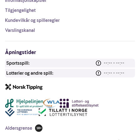
Informasjonskapsler
Tilgjengelighet
Kundevilkår og spilleregler
Varslingskanal
Åpningstider
Sportsspill:
--:-- - --:--
Lotterier og andre spill:
--:-- - --:--
Andre lenker
Aldersgrense
18 år