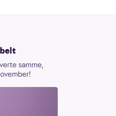
belt
everte samme,
 november!