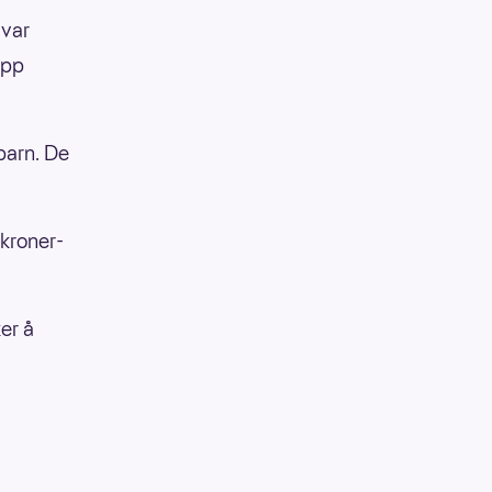
 var
opp
ebarn. De
 kroner-
ker å