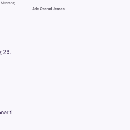
d Myrvang.
Atle Onsrud Jensen
g 28.
er til