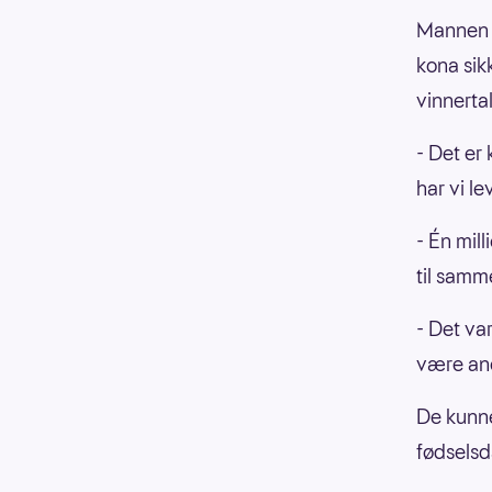
Mannen t
kona sik
vinnertal
- Det er
har vi l
- Én mill
til samm
- Det var
være an
De kunne
fødselsd