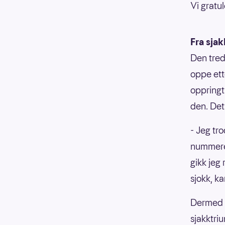
Vi gratul
Fra sjak
Den tred
oppe ett
oppringt
den. Det
- Jeg tr
nummeret
gikk jeg
sjokk, k
Dermed b
sjakktri