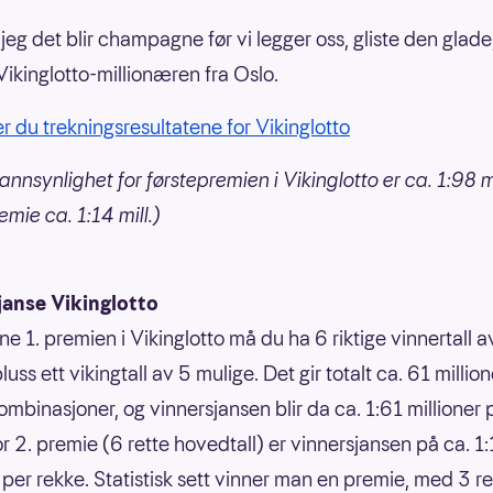
 jeg det blir champagne før vi legger oss, gliste den glad
Vikinglotto-millionæren fra Oslo.
er du trekningsresultatene for Vikinglotto
annsynlighet for førstepremien i Vikinglotto er ca. 1:98 mi
mie ca. 1:14 mill.)
janse Vikinglotto
ne 1. premien i Vikinglotto må du ha 6 riktige vinnertall 
luss ett vikingtall av 5 mulige. Det gir totalt ca. 61 million
ombinasjoner, og vinnersjansen blir da ca. 1:61 millioner 
or 2. premie (6 rette hovedtall) er vinnersjansen på ca. 1
 per rekke. Statistisk sett vinner man en premie, med 3 ret