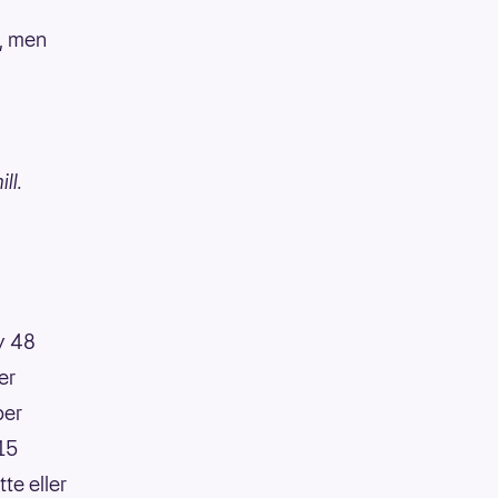
e, men
ll.
av 48
er
per
:15
te eller