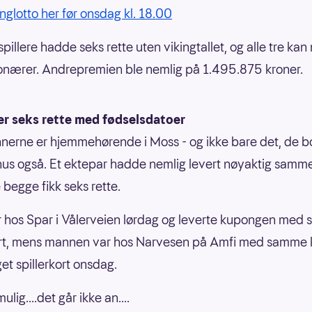
inglotto her før onsdag kl. 18.00
pillere hadde seks rette uten vikingtallet, og alle tre kan 
ionærer. Andrepremien ble nemlig på 1.495.875 kroner.
er seks rette med fødselsdatoer
nnerne er hjemmehørende i Moss - og ikke bare det, de bo
s også. Et ektepar hadde nemlig levert nøyaktig samm
e begge fikk seks rette.
 hos Spar i Vålerveien lørdag og leverte kupongen med si
kort, mens mannen var hos Narvesen på Amfi med samme
get spillerkort onsdag.
ulig....det går ikke an....