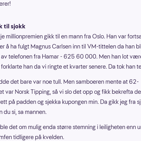
erer!
k til sjokk
je millionpremien gikk til en mann fra Oslo. Han var forts
er å ha fulgt Magnus Carlsen inn til VM-tittelen da han b
 av telefonen fra Hamar - 625 60 000. Men han lot være
 forklarte han da vi ringte et kvarter senere. Da tok han t
odde det bare var noe tull. Men samboeren mente at 62-
 var Norsk Tipping, så vi slo det opp og fikk bekrefta de
 rett på padden og sjekka kupongen min. Da gikk jeg fra sja
an du si, sa mannen.
le det om mulig enda større stemning i leiligheten enn 
umfen tidligere på kvelden.