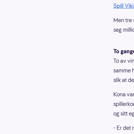
Spill Vik
Men tre s
seg mill
To gang
To av vi
samme hu
slik at d
Kona var
spiller
og sitt e
- Er det m