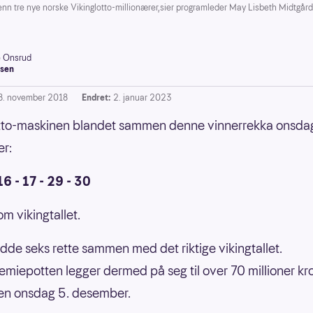
n tre nye norske Vikinglotto-millionærer,sier programleder May Lisbeth Midtgår
e Onsrud
sen
8. november 2018
Endret:
2. januar 2023
otto-maskinen blandet sammen denne vinnerrekka onsda
r:
16 - 17 - 29 - 30
m vikingtallet.
dde seks rette sammen med det riktige vikingtallet.
emiepotten legger dermed på seg til over 70 millioner kron
en onsdag 5. desember.