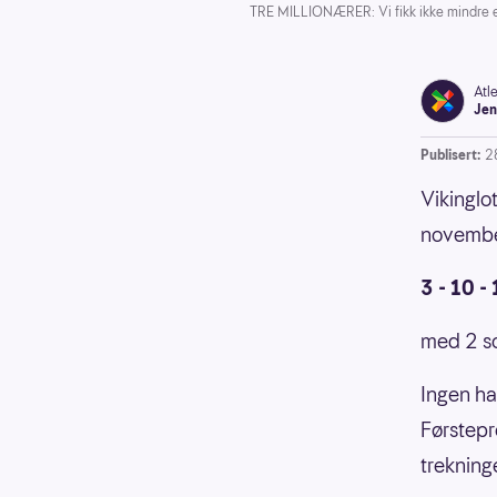
TRE MILLIONÆRER: Vi fikk ikke mindre en
Atl
Jen
Publisert:
2
Vikingl
novembe
3 - 10 - 
med 2 so
Ingen ha
Førstepr
trekning