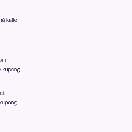
nå kalle
r i
e kupong
tt
 kupong