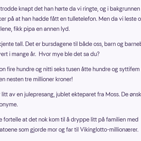
rodde knapt det han hørte da vi ringte, og i bakgrunnen
ker på at han hadde fått en tulletelefon. Men da vi leste 
lene, fikk pipa en annen lyd.
 kjente tall. Det er bursdagene til både oss, barn og barn
evert i mange år. Hvor mye ble det sa du?
ion fire hundre og nitti seks tusen åtte hundre og syttifem
en nesten tre millioner kroner!
 litt av en julepresang, jublet ekteparet fra Moss. De øns
onyme.
 fortelle at det nok kom til å dryppe litt på familien med
atoene som gjorde mor og far til Vikinglotto-millionærer.