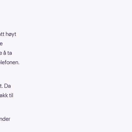
att høyt
le
 å ta
elefonen.
t. Da
kk til
under