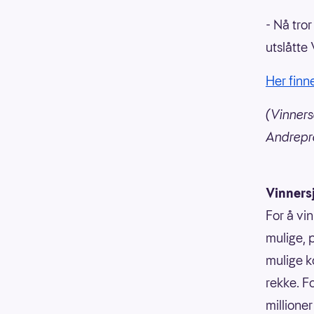
- Nå tror
utslåtte 
Her finn
(Vinners
Andrepre
Vinners
For å vin
mulige, p
mulige k
rekke. F
millioner