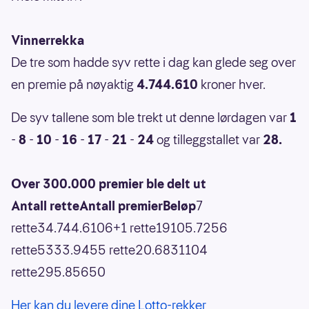
Vinnerrekka
De tre som hadde syv rette i dag kan glede seg over
en premie på nøyaktig
4.744.610
kroner hver.
De syv tallene som ble trekt ut denne lørdagen var
1
-
8
-
10
-
16
-
17
-
21
-
24
og tilleggstallet var
28.
Over 300.000 premier ble delt ut
Antall retteAntall premierBeløp
7
rette34.744.6106+1 rette19105.7256
rette5333.9455 rette20.6831104
rette295.85650
Her kan du levere dine Lotto-rekker