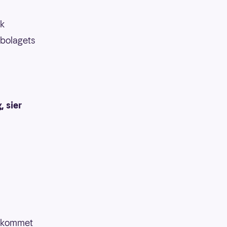
sk
abolagets
, sier
e kommet