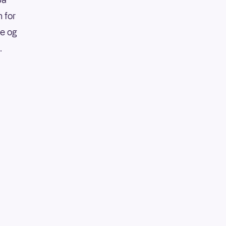
 for
re og
.