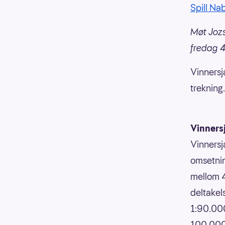
Spill Na
Møt Jozs
fredag 
Vinnersj
trekning.
Vinners
Vinnersj
omsetnin
mellom 4
deltakels
1:90.000
100 000,