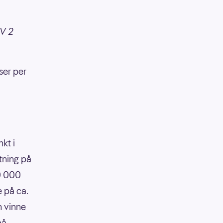
TV 2
ser per
kt i
tning på
90 000
e på ca.
n vinne
på