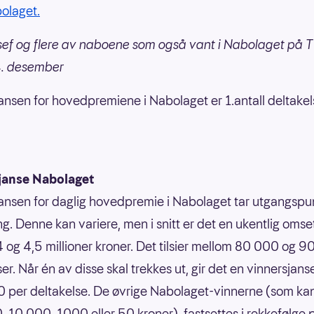
bolaget.
ef og flere av naboene som også vant i Nabolaget på 
4. desember
ansen for hovedpremiene i Nabolaget er 1.antall deltakel
janse Nabolaget
ansen for daglig hovedpremie i Nabolaget tar utgangspun
g. Denne kan variere, men i snitt er det en ukentlig omse
 og 4,5 millioner kroner. Det tilsier mellom 80 000 og 
er. Når én av disse skal trekkes ut, gir det en vinnersjans
 per deltakelse. De øvrige Nabolaget-vinnerne (som ka
 10 000, 1000 eller 50 kroner), fastsettes i rekkefølge 