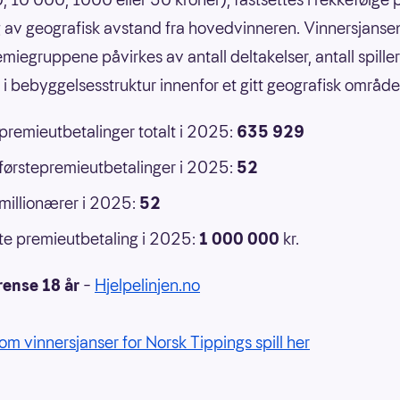
 av geografisk avstand fra hovedvinneren. Vinnersjansen
emiegruppene påvirkes av antall deltakelser, antall spille
r i bebyggelsesstruktur innenfor et gitt geografisk område
 premieutbetalinger totalt i 2025:
635 929
 førstepremieutbetalinger i 2025:
52
 millionærer i 2025:
52
e premieutbetaling i 2025:
1 000 000
kr.
rense 18 år
–
Hjelpelinjen.no
om vinnersjanser for Norsk Tippings spill her