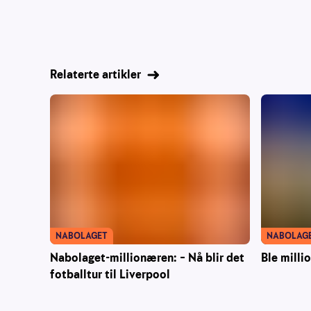
Relaterte artikler
NABOLAG
NABOLAGET
Ble milli
Nabolaget-millionæren: – Nå blir det
fotballtur til Liverpool