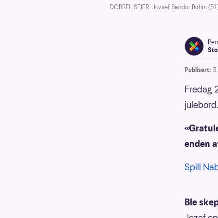
DOBBEL SEIER: Jozsef Sandor Bøhm (51) 
Pern
Sto
Publisert:
3
Fredag 2
julebord
«Gratule
enden av
Spill Na
Ble ske
Jozef op