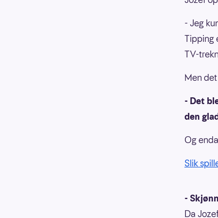
- Jeg kun
Tipping 
TV-trekn
Men det 
- Det bl
den gla
Og enda 
Slik spil
- Skjønn
Da Jozef