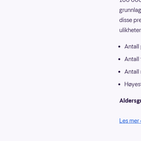
grunnlag
disse pr
ulikhete
Antall
Antall
Antall
Høyest
Aldersg
Les mer 