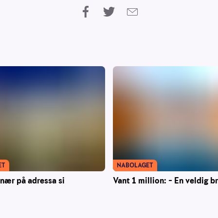
ET
NABOLAGET
onær på adressa si
Vant 1 million: – En veldig b