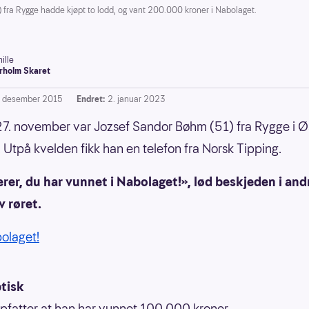
fra Rygge hadde kjøpt to lodd, og vant 200.000 kroner i Nabolaget.
ille
rholm Skaret
. desember 2015
Endret:
2. januar 2023
7. november var Jozsef Sandor Bøhm (51) fra Rygge i Ø
. Utpå kvelden fikk han en telefon fra Norsk Tipping.
rer, du har vunnet i Nabolaget!», lød beskjeden i and
 røret.
bolaget!
ptisk
pfatter at han har vunnet 100.000 kroner.