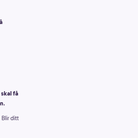
å
 skal få
n.
lir ditt