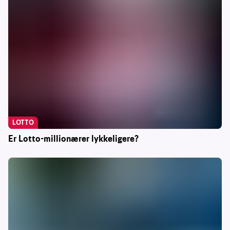
LOTTO
Er Lotto-millionærer lykkeligere?