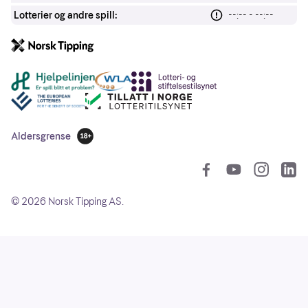
Lotterier og andre spill:
--:-- - --:--
Andre lenker
Aldersgrense
18 år
So
©
2026
Norsk Tipping AS.