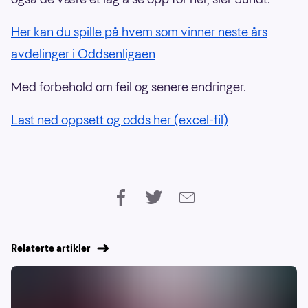
Her kan du spille på hvem som vinner neste års
avdelinger i Oddsenligaen
Med forbehold om feil og senere endringer.
Last ned oppsett og odds her (excel-fil)
Relaterte artikler