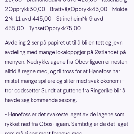
2Opprykk30,00 BrattvågOpprykk45,00 Molde
2Nr 11 avd 445,00 StrindheimNr 9 avd
455,00 TynsetOpprykk75,00
Avdeling 2 ser på papiret ut til å bli en tett og jevn
avdeling med mange lokaloppgjør på Østlandet på
menyen. Nedrykkslagene fra Obos-ligaen er nesten
alltid å regne med, og til tross for at Hønefoss har
mistet mange spillere og sliter med svak økonomi –
tror oddssetter Sundt at guttene fra Ringerike blir å
hevde seg kommende sesong.
- Hønefoss er det svakeste laget av de lagene som
rykket ned fra Obos-ligaen. Samtidig er de det laget
som må si seg mest fornøyd med