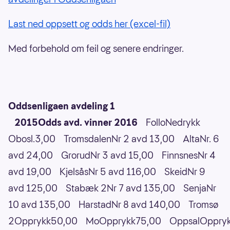
Last ned oppsett og odds her (excel-fil)
Med forbehold om feil og senere endringer.
Oddsenligaen avdeling 1
2015Odds avd. vinner 2016
FolloNedrykk
Obosl.3,00 TromsdalenNr 2 avd 13,00 AltaNr. 6
avd 24,00 GrorudNr 3 avd 15,00 FinnsnesNr 4
avd 19,00 KjelsåsNr 5 avd 116,00 SkeidNr 9
avd 125,00 Stabæk 2Nr 7 avd 135,00 SenjaNr
10 avd 135,00 HarstadNr 8 avd 140,00 Tromsø
2Opprykk50,00 MoOpprykk75,00 OppsalOppryk