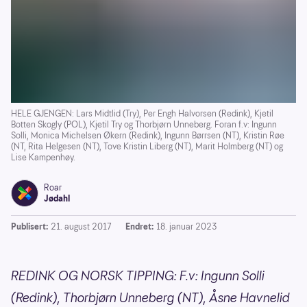
HELE GJENGEN: Lars Midtlid (Try), Per Engh Halvorsen (Redink), Kjetil
Botten Skogly (POL), Kjetil Try og Thorbjørn Unneberg. Foran f.v: Ingunn
Solli, Monica Michelsen Økern (Redink), Ingunn Børrsen (NT), Kristin Røe
(NT, Rita Helgesen (NT), Tove Kristin Liberg (NT), Marit Holmberg (NT) og
Lise Kampenhøy.
Roar
Jødahl
Publisert:
21. august 2017
Endret:
18. januar 2023
REDINK OG NORSK TIPPING: F.v: Ingunn Solli
(Redink), Thorbjørn Unneberg (NT), Åsne Havnelid