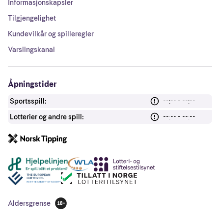
Informasjonskapsler
Tilgjengelighet
Kundevilkår og spilleregler
Varslingskanal
Åpningstider
Sportsspill:
--:-- - --:--
Lotterier og andre spill:
--:-- - --:--
Andre lenker
Aldersgrense
18 år