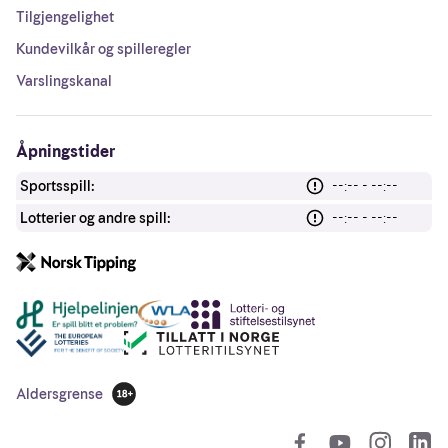
Tilgjengelighet
Kundevilkår og spilleregler
Varslingskanal
Åpningstider
Sportsspill:
--:-- - --:--
Lotterier og andre spill:
--:-- - --:--
Andre lenker
Aldersgrense
18 år