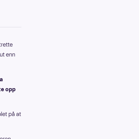
trette
 ut enn
ra
te opp
let på at
eren.