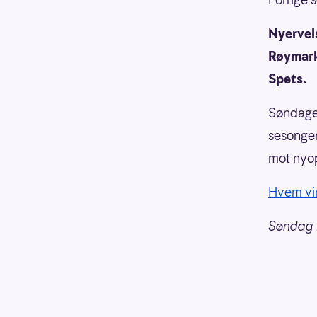
Nyervel
Røymark 
Spets.
Søndagen
sesongen
mot nyo
Hvem vin
Søndag 1