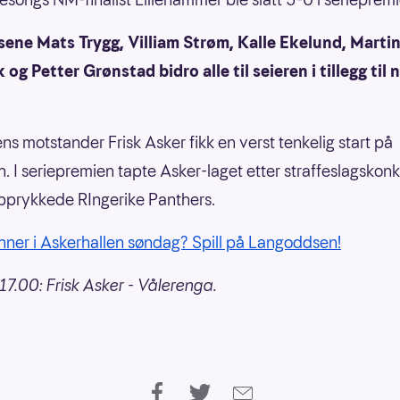
sene Mats Trygg, Villiam Strøm, Kalle Ekelund, Marti
og Petter Grønstad bidro alle til seieren i tillegg til
s motstander Frisk Asker fikk en verst tenkelig start på
. I seriepremien tapte Asker-laget etter straffeslagskon
pprykkede RIngerike Panthers.
ner i Askerhallen søndag? Spill på Langoddsen!
7.00: Frisk Asker - Vålerenga.