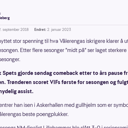
s
leberg
2. september 2018
Endret:
2. januar 2023
yttet stor spenning til hva Vålerengas iskrigere klarer å u
songen. Etter flere sesonger "midt på" ser laget sterkere
 sesonger.
k Spets gjorde søndag comeback etter to års pause f
n. Trønderen scoret VIFs første for sesongen og fulg
ydelig assist.
ntrer han isen i Askerhallen med gullhjelm som er symbo
ålerengas beste poengplukker.
sesongs NM-finalist Lillehammer ble slått 3-0 i seriepremi