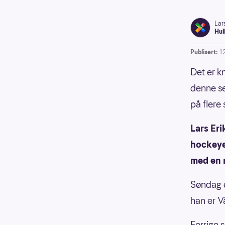
Lar
Hul
Publisert:
1
Det er kn
denne se
på flere
Lars Eri
hockeye
med en n
Søndag e
han er V
Forrige 