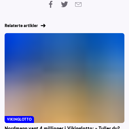
Relaterte artikler
VIKINGLOTTO
Nordmann vant 4 millioner i Vikinglotto: – Tuller du?