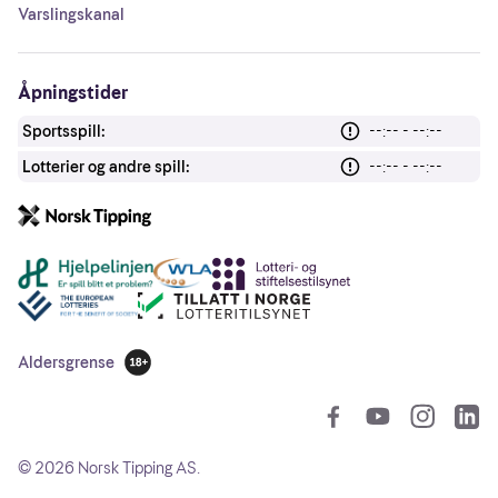
Varslingskanal
Åpningstider
Sportsspill:
--:-- - --:--
Lotterier og andre spill:
--:-- - --:--
Andre lenker
Aldersgrense
18 år
So
©
2026
Norsk Tipping AS.