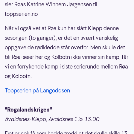
sier Røas Katrine Winnem Jørgensen til
toppserien.no
Når vi også vet at Røa kun har slått Klepp denne
sesongen (to ganger), er det en svært vanskelig
oppgave de rødkledde står overfor. Men skulle det
bli Røa-seier her og Kolbotn ikke vinner sin kamp, får
vi en forrykende kamp i siste serierunde mellom Røa
og Kolbotn.
Toppserien på Langoddsen
"Rogalandskrigen"
Avaldsnes-Klepp, Avaldsnes 1 lø. 13.00
Det er nok få som hadde trodd at det skulle skille 13