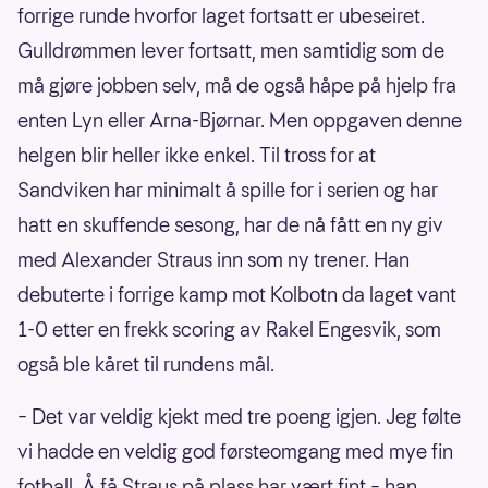
forrige runde hvorfor laget fortsatt er ubeseiret.
Gulldrømmen lever fortsatt, men samtidig som de
må gjøre jobben selv, må de også håpe på hjelp fra
enten Lyn eller Arna-Bjørnar. Men oppgaven denne
helgen blir heller ikke enkel. Til tross for at
Sandviken har minimalt å spille for i serien og har
hatt en skuffende sesong, har de nå fått en ny giv
med Alexander Straus inn som ny trener. Han
debuterte i forrige kamp mot Kolbotn da laget vant
1-0 etter en frekk scoring av Rakel Engesvik, som
også ble kåret til rundens mål.
– Det var veldig kjekt med tre poeng igjen. Jeg følte
vi hadde en veldig god førsteomgang med mye fin
fotball. Å få Straus på plass har vært fint – han