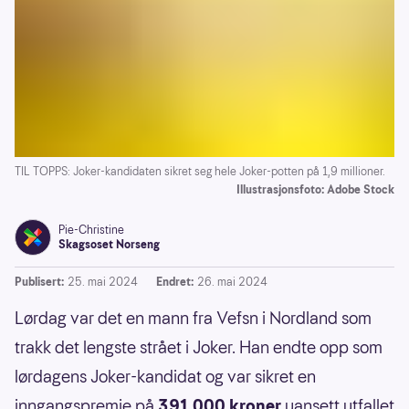
TIL TOPPS: Joker-kandidaten sikret seg hele Joker-potten på 1,9 millioner.
Illustrasjonsfoto: Adobe Stock
Pie-Christine
Skagsoset Norseng
Publisert:
25. mai 2024
Endret:
26. mai 2024
Lørdag var det en mann fra Vefsn i Nordland som
trakk det lengste strået i Joker. Han endte opp som
lørdagens Joker-kandidat og var sikret en
inngangspremie på
391 000 kroner
uansett utfallet