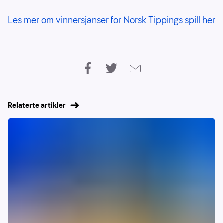
Les mer om vinnersjanser for Norsk Tippings spill her
Relaterte artikler