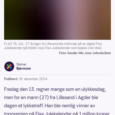
FLAX TIL JUL: 27-åringen fa Lillesand ble millionær på en digital Flax
Julekalender (på bildet vises Flax Julekalender som kjøpes over disk).
Foto: Sander Min Joon Johnsbråten
Steinar
Bjørnsson
Publisert:
16. desember 2024
Fredag den 13. regner mange som en ulykkesdag,
men for en mann (27) fra Lillesand i Agder ble
dagen et lykketreff. Han ble nemlig vinner av
toppremien på Flax Julekalender på 1 million kroner.