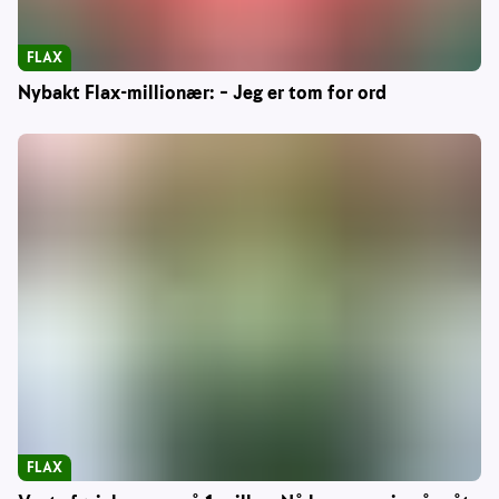
FLAX
Nybakt Flax-millionær: – Jeg er tom for ord
FLAX