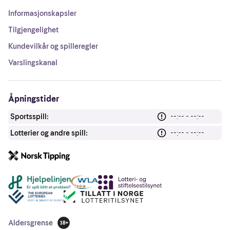
Informasjonskapsler
Tilgjengelighet
Kundevilkår og spilleregler
Varslingskanal
Åpningstider
Sportsspill:
--:-- - --:--
Lotterier og andre spill:
--:-- - --:--
Andre lenker
Aldersgrense
18 år