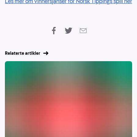
Les mer om vinnersjanser for Norsk Tippings spill her
Relaterte artikler