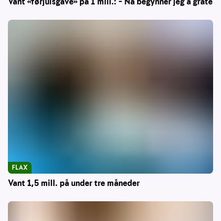
Vant «førjulsgave» på 1 mill.: – Nå begynner jeg å gråte
FLAX
Vant 1,5 mill. på under tre måneder