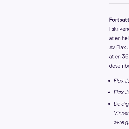
Fortsat
I skrive
at en he
Av Flax 
at en 36
desembe
Flax J
Flax J
De dig
Vinner
øvre g