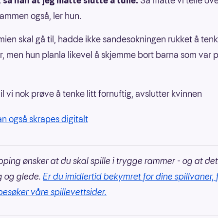
, sa han at jeg måtte slutte å tulle.
Så måtte vi telle ove
ammen også, ler hun.
ien skal gå til, hadde ikke sandesokningen rukket å tenk
, men hun planla likevel å skjemme bort barna som var 
vil vi nok prøve å tenke litt fornuftig, avslutter kvinnen
an også skrapes digitalt
pping ønsker at du skal spille i trygge rammer - og at det
g og glede.
Er du imidlertid bekymret for dine spillvaner, 
besøker våre spillevettsider.