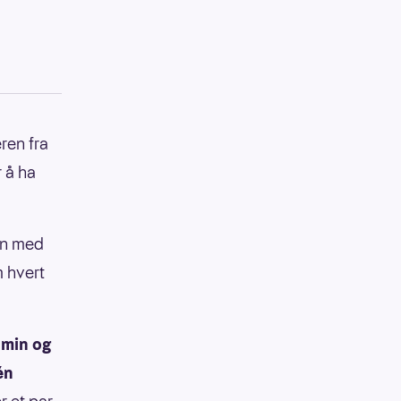
ren fra
r å ha
inn med
m hvert
 min og
én