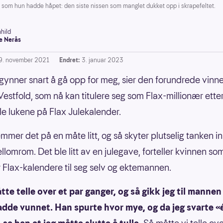
som hun hadde håpet: den siste nissen som manglet dukket opp i skrapefeltet.
hild
e Nerås
9. november 2021
Endret:
3. januar 2023
gynner snart å gå opp for meg, sier den forundrede vinne
Vestfold, som nå kan titulere seg som Flax-millionær ette
lle lukene på Flax Julekalender.
emmer det på en måte litt, og så skyter plutselig tanken 
llomrom. Det ble litt av en julegave, forteller kvinnen so
r Flax-kalendere til seg selv og ektemannen.
tte telle over et par ganger, og så gikk jeg til mannen
adde vunnet. Han spurte hvor mye, og da jeg svarte «