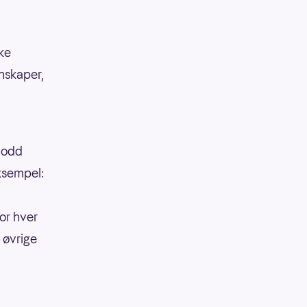
kke
enskaper,
 lodd
eksempel:
or hver
 øvrige