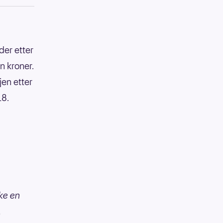
der etter
n kroner.
en etter
18.
ke en
.