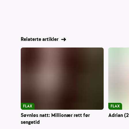
Relaterte artikler
FLAX
FLAX
Søvnløs natt: Millionær rett før
Adrian (2
sengetid