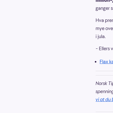
million»
ganger s
Hva prem
mye over
i jula.
– Ellers 
Flax k
Norsk Ti
spennin
vi at du 