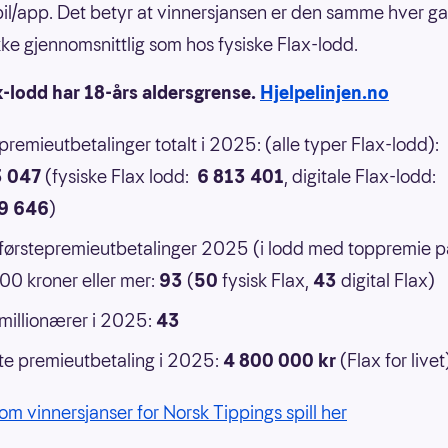
il/app. Det betyr at vinnersjansen er den samme hver g
 ikke gjennomsnittlig som hos fysiske Flax-lodd.
x-lodd har 18-års aldersgrense.
Hjelpelinjen.no
 premieutbetalinger totalt i 2025: (alle typer Flax-lodd):
3 047
(fysiske Flax lodd:
6 813 401
, digitale Flax-lodd:
9 646
)
 førstepremieutbetalinger 2025 (i lodd med toppremie p
0 kroner eller mer:
93
(
50
fysisk Flax,
43
digital Flax)
 millionærer i 2025:
43
e premieutbetaling i 2025:
4 800 000 kr
(Flax for livet
om vinnersjanser for Norsk Tippings spill her