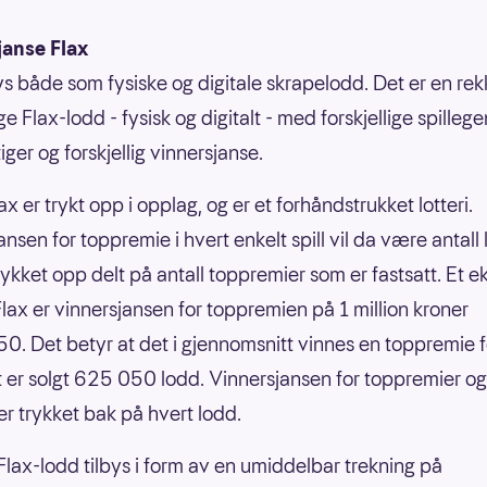
janse Flax
bys både som fysiske og digitale skrapelodd. Det er en re
ige Flax-lodd - fysisk og digitalt - med forskjellige spilleg
ger og forskjellig vinnersjanse.
ax er trykt opp i opplag, og er et forhåndstrukket lotteri.
nsen for toppremie i hvert enkelt spill vil da være antall
rykket opp delt på antall toppremier som er fastsatt. Et 
nFlax er vinnersjansen for toppremien på 1 million kroner
0. Det betyr at det i gjennomsnitt vinnes en toppremie f
 er solgt 625 050 lodd. Vinnersjansen for toppremier og
er trykket bak på hvert lodd.
 Flax-lodd tilbys i form av en umiddelbar trekning på