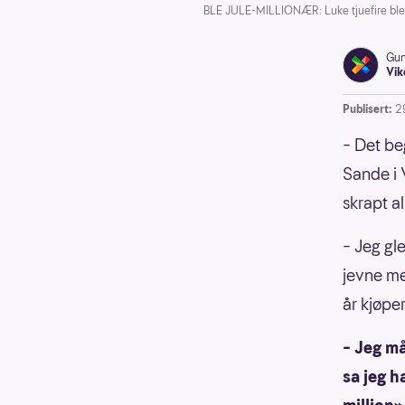
BLE JULE-MILLIONÆR: Luke tjuefire ble 
Gun
Vik
Publisert:
2
– Det be
Sande i 
skrapt a
– Jeg gl
jevne me
år kjøpe
– Jeg må
sa jeg h