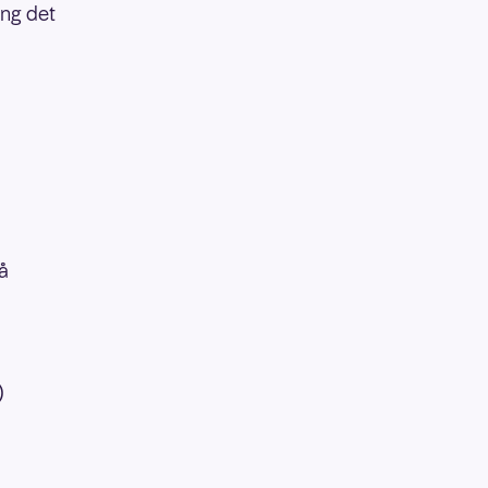
ang det
å
)