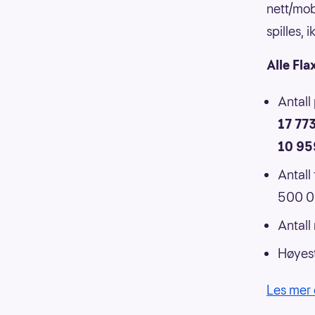
nett/mob
spilles,
Alle Fla
Antall
17 77
10 95
Antall
500 00
Antall
Høyest
Les mer 