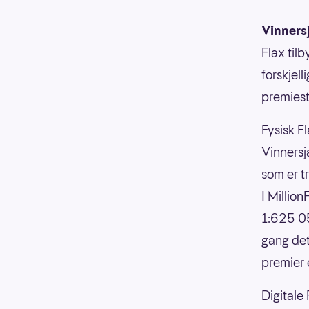
Vinners
Flax til
forskjell
premiesti
Fysisk Fl
Vinnersja
som er t
I Millio
1:625 05
gang det
premier 
Digitale