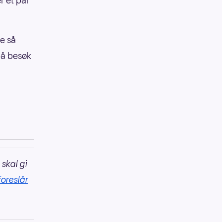
r et par
e så
på besøk
 skal gi
foreslår