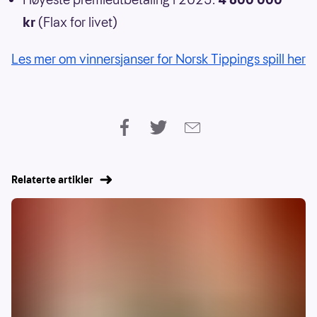
kr
(Flax for livet)
Les mer om vinnersjanser for Norsk Tippings spill her
Relaterte artikler