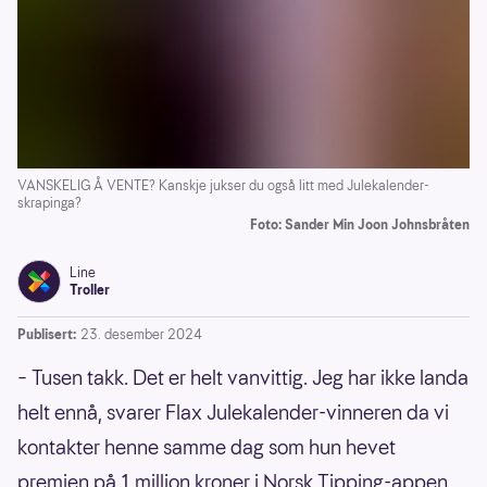
VANSKELIG Å VENTE? Kanskje jukser du også litt med Julekalender-
skrapinga?
Foto: Sander Min Joon Johnsbråten
Line
Troller
Publisert:
23. desember 2024
– Tusen takk. Det er helt vanvittig. Jeg har ikke landa
helt ennå, svarer Flax Julekalender-vinneren da vi
kontakter henne samme dag som hun hevet
premien på 1 million kroner i Norsk Tipping-appen.