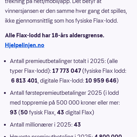
trekning på nett/mobil/app. Det betyr at
vinnersjansen er den samme hver gang det spilles,
ikke gjennomsnittlig som hos fysiske Flax-lodd.
Alle Flax-lodd har 18-års aldersgrense.
Hjelpelinjen.no
Antall premieutbetalinger totalt i 2025: (alle
typer Flax-lodd):
17 773 047
(fysiske Flax lodd:
6 813 401
, digitale Flax-lodd:
10 959 646
)
Antall førstepremieutbetalinger 2025 (i lodd
med toppremie på 500 000 kroner eller mer:
93
(
50
fysisk Flax,
43
digital Flax)
Antall millionærer i 2025:
43
Høyeste premieutbetaling i 2025:
4 800 000