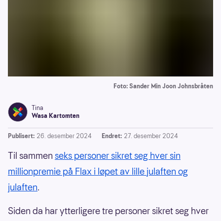
Foto: Sander Min Joon Johnsbråten
Tina
Wasa Kartomten
Publisert:
26. desember 2024
Endret:
27. desember 2024
Til sammen
seks personer sikret seg hver sin
millionpremie på Flax i løpet av lille julaften og
julaften
.
Siden da har ytterligere tre personer sikret seg hver