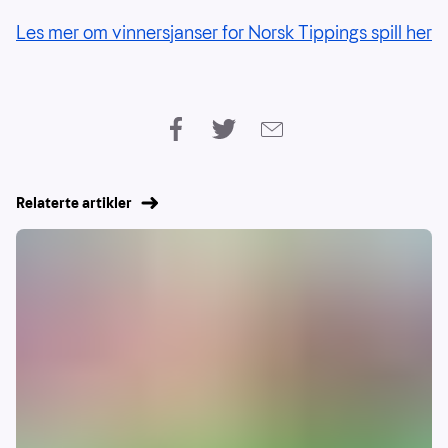
Les mer om vinnersjanser for Norsk Tippings spill her
Relaterte artikler