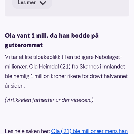
Les mer
på adressen din
Deltakelsen gir deg trekning hver kveld i
én hel uke fra kjøpsdato
Ola vant 1 mill. da han bodde på
Hver ukedag trekkes én tilfeldig adresse
gutterommet
blant deltakerne
Vi tar et lite tilbakeblikk til en tidligere Nabolaget-
Vinneradressen får en hovedpremie på
millionær. Ola Heimdal (21) fra Skarnes i Innlandet
10 000 kroner
ble nemlig 1 million kroner rikere for drøyt halvannet
På fredager trekkes seks nabolag:
år siden.
Fem nabolag vinner 100 000 kroner
(Artikkelen fortsetter under videoen.)
Ett nabolag vinner 1 million kroner
Innleveringsfristen er kl. 19.00 hver dag
Trekningsresultatene publiseres på web
Les hele saken her:
Ola (21) ble millionær mens han