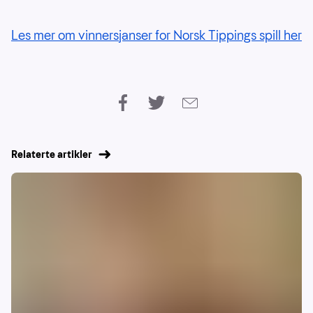
Les mer om vinnersjanser for Norsk Tippings spill her
Relaterte artikler