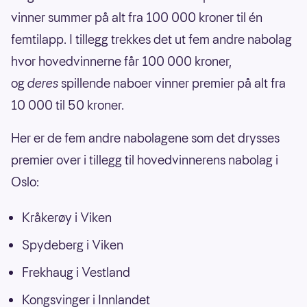
vinner summer på alt fra 100 000 kroner til én
femtilapp. I tillegg trekkes det ut fem andre nabolag
hvor hovedvinnerne får 100 000 kroner,
og
deres
spillende naboer vinner premier på alt fra
10 000 til 50 kroner.
Her er de fem andre nabolagene som det drysses
premier over i tillegg til hovedvinnerens nabolag i
Oslo:
Kråkerøy i Viken
Spydeberg i Viken
Frekhaug i Vestland
Kongsvinger i Innlandet