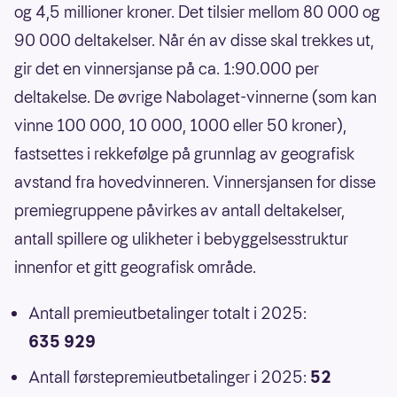
og 4,5 millioner kroner. Det tilsier mellom 80 000 og
90 000 deltakelser. Når én av disse skal trekkes ut,
gir det en vinnersjanse på ca. 1:90.000 per
deltakelse. De øvrige Nabolaget-vinnerne (som kan
vinne 100 000, 10 000, 1000 eller 50 kroner),
fastsettes i rekkefølge på grunnlag av geografisk
avstand fra hovedvinneren. Vinnersjansen for disse
premiegruppene påvirkes av antall deltakelser,
antall spillere og ulikheter i bebyggelsesstruktur
innenfor et gitt geografisk område.
Antall premieutbetalinger totalt i 2025:
635 929
Antall førstepremieutbetalinger i 2025:
52